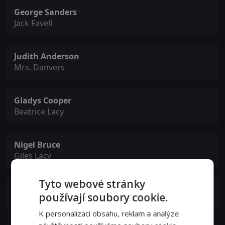
George Sanders
Jack Favell
Judith Anderson
Mrs. Danvers
Gladys Cooper
Beatrice Lacy
Nigel Bruce
Giles Lacy
Tyto webové stránky
Reginald Denny
používají soubory cookie.
Frank Crawley
K personalizaci obsahu, reklam a analýze