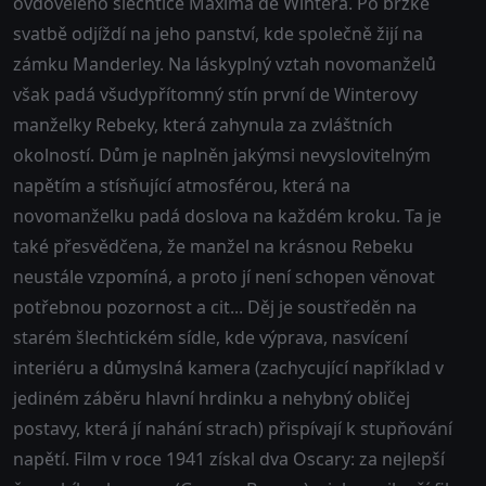
ovdovělého šlechtice Maxima de Wintera. Po brzké
svatbě odjíždí na jeho panství, kde společně žijí na
zámku Manderley. Na láskyplný vztah novomanželů
však padá všudypřítomný stín první de Winterovy
manželky Rebeky, která zahynula za zvláštních
okolností. Dům je naplněn jakýmsi nevyslovitelným
napětím a stísňující atmosférou, která na
novomanželku padá doslova na každém kroku. Ta je
také přesvědčena, že manžel na krásnou Rebeku
neustále vzpomíná, a proto jí není schopen věnovat
potřebnou pozornost a cit... Děj je soustředěn na
starém šlechtickém sídle, kde výprava, nasvícení
interiéru a důmyslná kamera (zachycující například v
jediném záběru hlavní hrdinku a nehybný obličej
postavy, která jí nahání strach) přispívají k stupňování
napětí. Film v roce 1941 získal dva Oscary: za nejlepší