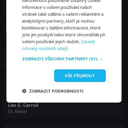
návštěvnosti používáme soubory cookie.
C. Aubrey Smith
Informace o vašem používání našich
Colonel Julyan
stránek také sdílíme s našimi reklamními a
analytickými partnery, kteří je mohou
kombinovat s dalšími informacemi, které
Melville Cooper
jste jim poskytli nebo které shromáždili při
Coroner
vašem používání jejich služeb.
Zásady
ochrany osobních údajů
Florence Bates
ZOBRAZIT VŠECHNY PARTNERY
(51) →
Edythe Van Hopper
VŠE PŘIJMOUT
Leonard Carey
Ben
ZOBRAZIT PODROBNOSTI
Leo G. Carroll
Dr. Baker