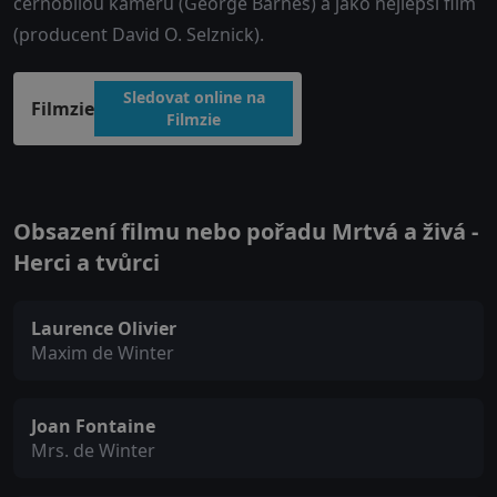
černobílou kameru (George Barnes) a jako nejlepší film
(producent David O. Selznick).
Sledovat online na
Filmzie
Filmzie
Obsazení filmu nebo pořadu Mrtvá a živá -
Herci a tvůrci
Laurence Olivier
Maxim de Winter
Joan Fontaine
Mrs. de Winter