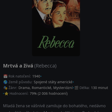
Mrtvá a živá
(Rebecca)
📅 Rok natočení:
1940
🌎 Země původu:
Spojené státy americké
🎭 Žánr:
Drama
,
Romantické
,
Mysteriózní
🎬 Délka:
130 minut
⭐ Hodnocení:
79
% (
2 006
hodnocení)
Mladá žena se vášnivě zamiluje do bohatého, nedávno