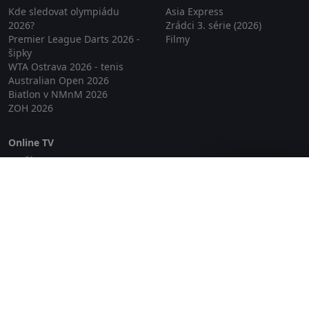
Kde sledovat olympiádu
Asia Express
2026?
Zrádci 3. série (2026)
Premier League Darts 2026 -
Filmy
šipky
WTA Ostrava 2026 - tenis
Australian Open 2026
Biatlon v NMnM 2026
ZOH 2026
Online TV
Lepší.TV
Zavřít reklamu
SledovaniTV
Skylink Live TV
Telly
NejPřipojení TV
Poda
Sportovní přenosy
GDPR
Zásady cookies
Redakce
O projektu Zkouknout.cz
Obchodní podmínky
Etický kodex
Kontakt