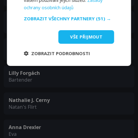
ochrany osobních údajů
ZOBRAZIT VŠECHNY PARTNERY
(51) →
Tom Kreß
Dr. Hecker
VŠE PŘIJMOUT
Jeanette Hain
Nora's Mother
ZOBRAZIT PODROBNOSTI
Lilly Forgách
Bartender
Nathalie J. Cerny
Natan's Flirt
Anna Drexler
Eva