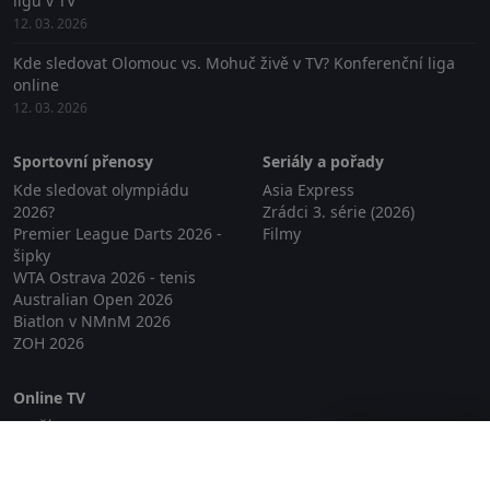
ligu v TV
12. 03. 2026
Kde sledovat Olomouc vs. Mohuč živě v TV? Konferenční liga
online
12. 03. 2026
Sportovní přenosy
Seriály a pořady
Kde sledovat olympiádu
Asia Express
2026?
Zrádci 3. série (2026)
Premier League Darts 2026 -
Filmy
šipky
WTA Ostrava 2026 - tenis
Australian Open 2026
Biatlon v NMnM 2026
ZOH 2026
Online TV
Lepší.TV
Zavřít reklamu
SledovaniTV
Skylink Live TV