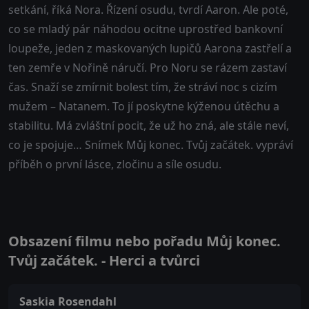
setkání, říká Nora. Řízení osudu, tvrdí Aaron. Ale poté,
co se mladý pár náhodou ocitne uprostřed bankovní
loupeže, jeden z maskovaných lupičů Aarona zastřelí a
ten zemře v Nořině náručí. Pro Noru se rázem zastaví
čas. Snaží se zmírnit bolest tím, že stráví noc s cizím
mužem – Natanem. To jí poskytne kýženou útěchu a
stabilitu. Má zvláštní pocit, že už ho zná, ale stále neví,
co je spojuje… Snímek Můj konec. Tvůj začátek. vypráví
příběh o první lásce, zločinu a síle osudu.
Obsazení filmu nebo pořadu Můj konec.
Tvůj začátek. - Herci a tvůrci
Saskia Rosendahl