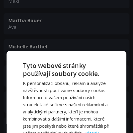
Maxi
Martha Bauer
Ava
Michelle Barthel
Luisa
Tyto webové stránky
používají soubory cookie.
Andrea Sihler
Psychologist
K personalizaci obsahu, reklam a analýze
návštěvnosti používáme soubory cookie.
Informace o vašem používání našich
Claudia Helene Hinterecker
stránek také sdílíme s našimi reklamními a
Aron's Sister
analytickými partnery, kteří je mohou
kombinovat s dalšími informacemi, které
David Baalcke
jste jim poskytli nebo které shromáždili při
Police Detective Koppermann
vašem používání jejich služeb.
Zásady