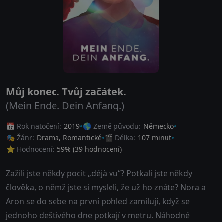
Můj konec. Tvůj začátek.
(Mein Ende. Dein Anfang.)
📅 Rok natočení:
2019
🌎 Země původu:
Německo
🎭 Žánr:
Drama
,
Romantické
🎬 Délka:
107 minut
⭐ Hodnocení:
59
% (
39
hodnocení)
Zažili jste někdy pocit „déjà vu“? Potkali jste někdy
člověka, o němž jste si mysleli, že už ho znáte? Nora a
Aron se do sebe na první pohled zamilují, když se
jednoho deštivého dne potkají v metru. Náhodné