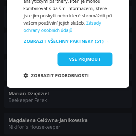
analytickými partnery, kteří je mohou
kombinovat s dalšími informacemi, které
Katarzyna Paczyńska
jste jim poskytli nebo které shromáždili při
Ala Wlosinska
vašem používání jejich služeb.
Zásady
ochrany osobních údajů
Karolina Paczynska
ZOBRAZIT VŠECHNY PARTNERY
(51) →
Ewa Wlosinska
VŠE PŘIJMOUT
Artur Steranko
Doctor Rosen
ZOBRAZIT PODROBNOSTI
Marian Dziędziel
Beekeeper Ferek
Magdalena Celówna-Janikowska
Nikifor's Housekeeper