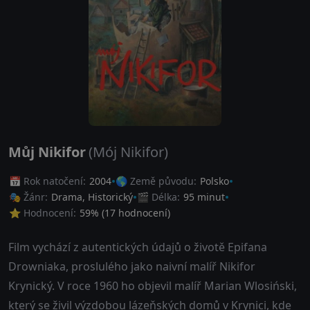
Můj Nikifor
(Mój Nikifor)
📅 Rok natočení:
2004
🌎 Země původu:
Polsko
🎭 Žánr:
Drama
,
Historický
🎬 Délka:
95 minut
⭐ Hodnocení:
59
% (
17
hodnocení)
Film vychází z autentických údajů o životě Epifana
Drowniaka, proslulého jako naivní malíř Nikifor
Krynický. V roce 1960 ho objevil malíř Marian Wlosiński,
který se živil výzdobou lázeňských domů v Krynici, kde