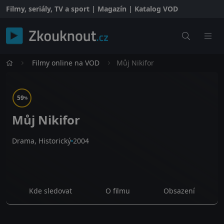
Filmy, seriály, TV a sport | Magazín | Katalog VOD
Filmy online na VOD
Můj Nikifor
59
%
Můj Nikifor
Drama, Historický
2004
Kde sledovat
O filmu
Obsazení