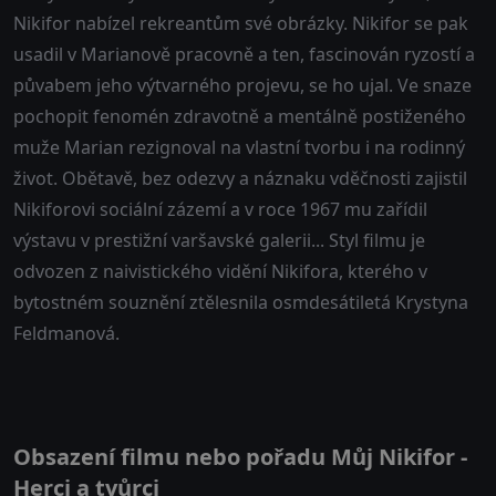
Nikifor nabízel rekreantům své obrázky. Nikifor se pak
usadil v Marianově pracovně a ten, fascinován ryzostí a
půvabem jeho výtvarného projevu, se ho ujal. Ve snaze
pochopit fenomén zdravotně a mentálně postiženého
muže Marian rezignoval na vlastní tvorbu i na rodinný
život. Obětavě, bez odezvy a náznaku vděčnosti zajistil
Nikiforovi sociální zázemí a v roce 1967 mu zařídil
výstavu v prestižní varšavské galerii... Styl filmu je
odvozen z naivistického vidění Nikifora, kterého v
bytostném souznění ztělesnila osmdesátiletá Krystyna
Feldmanová.
Obsazení filmu nebo pořadu Můj Nikifor -
Herci a tvůrci