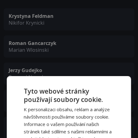
Krystyna Feldman
Nikifor Krynicki
Roman Gancarczyk
Marian Wlosinski
Jerzy Gudejko
Ryszard Nowak
Tyto webové stránky
Jowita Budnik
používají soubory cookie.
Cleaning Lady Kowalska
K personalizaci obsahu, reklam a analýze
návštěvnosti používáme soubory cookie.
Lucyna Malec
Informace o vašem používání našich
Hanna Wlosinska
stránek také sdílíme s našimi reklamními a