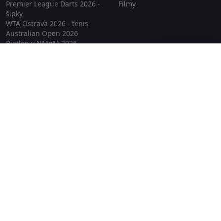
Premier League Darts 2026 -
Filmy
šipky
WTA Ostrava 2026 - tenis
Australian Open 2026
Biatlon v NMnM 2026
Zavřít reklamu
ZOH 2026
Online TV
Lepší.TV
SledovaniTV
Skylink Live TV
Telly
NejPřipojení TV
Poda
Sportovní přenosy
GDPR
Zásady cookies
Redakce
O projektu Zkouknout.cz
Obchodní podmínky
Etický kodex
Kontakt
Copyright © 2026 zkouknout.cz