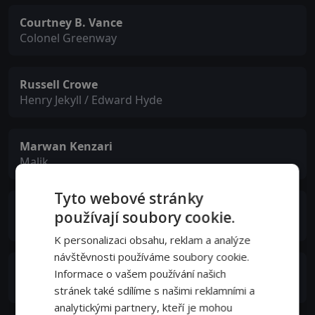
Courtney B. Vance
Colonel Greenway
Russell Crowe
Henry Jekyll / Edward Hyde
Marwan Kenzari
Malik
Tyto webové stránky
Neil Maskell
používají soubory cookie.
Dr. Whemple
K personalizaci obsahu, reklam a analýze
návštěvnosti používáme soubory cookie.
Javier Botet
Informace o vašem používání našich
Set
stránek také sdílíme s našimi reklamními a
analytickými partnery, kteří je mohou