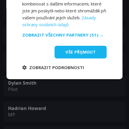
kombinovat s dalšími informacemi, které
Andrew Brooke
jste jim poskytli nebo které shromáždili při
Mr. Brooke
vašem používání jejich služeb.
Zásady
ochrany osobních údajů
Selva Rasalingam
ZOBRAZIT VŠECHNY PARTNERY
(51) →
King Menehptre
VŠE PŘIJMOUT
Shanina Shaik
Arabian Princess
ZOBRAZIT PODROBNOSTI
Dylan Smith
Pilot
Hadrian Howard
MP