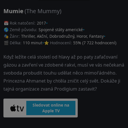
Mumie
(The Mummy)
📅 Rok natočení:
2017
🌎 Země původu:
Spojené státy americké
🎭 Žánr:
Thriller
,
Akční
,
Dobrodružný
,
Horor
,
Fantasy
🎬 Délka:
110 minut
⭐ Hodnocení:
55
% (
7 722
hodnocení)
Když ležíte celá století od hlavy až po paty zafačovaní
gázou a zavření ve zdobené rakvi, musí ve vás nečekaná
svoboda probudit touhu udělat něco mimořádného.
Princezna Ahmanet by chtěla zničit celý svět. Dokáže ji
tajná organizace zvaná Prodigium zastavit?
Sledovat online na
Apple TV