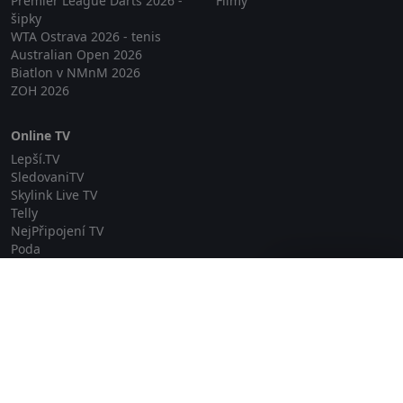
Premier League Darts 2026 -
Filmy
šipky
WTA Ostrava 2026 - tenis
Australian Open 2026
Biatlon v NMnM 2026
ZOH 2026
Online TV
Lepší.TV
SledovaniTV
Skylink Live TV
Telly
NejPřipojení TV
Poda
Sportovní přenosy
Zavřít reklamu
GDPR
Zásady cookies
Redakce
O projektu Zkouknout.cz
Obchodní podmínky
Etický kodex
Kontakt
Copyright © 2026 zkouknout.cz