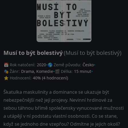
Musí to být bolestivý
(Musí to být bolestivý)
📅 Rok natočení:
2020
🌎 Země původu:
Česko
🎭 Žánr:
Drama
,
Komedie
🎬 Délka:
15 minut
⭐ Hodnocení:
40
% (
4
hodnocení)
Škatulka maskulinity a dominance se ukazuje být
nebezpečnější než její projevy. Nevinní hrdinové za
sebou táhnou břímě společensky vynucované mužnosti
a utápějí v ní podstatu vlastní osobnosti. Co se stane,
když se jednoho dne vzepřou? Odmítne je jejich okolí?