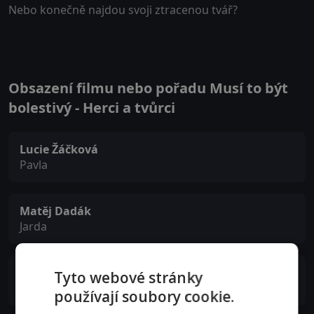
Nebo konečně najdou svoji ztracenou tvář?
Obsazení filmu nebo pořadu Musí to být
bolestivý - Herci a tvůrci
Lucie Žáčková
Pavla
Matěj Dadák
Jarda
David Semler
Tyto webové stránky
Danny
používají soubory cookie.