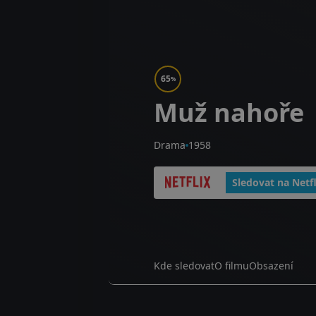
65
%
Muž nahoře
Drama
1958
Sledovat na Netfl
Kde sledovat
O filmu
Obsazení