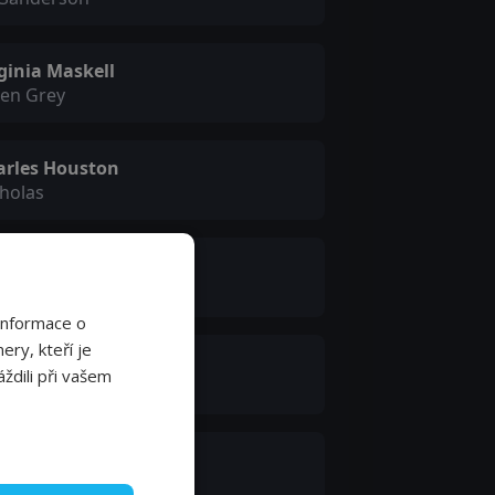
ginia Maskell
len Grey
arles Houston
holas
lter Hudd
perintendent
Informace o
ery, kteří je
ctor Brooks
ždili při vašem
geant Collins
n Cressey
. Maclean