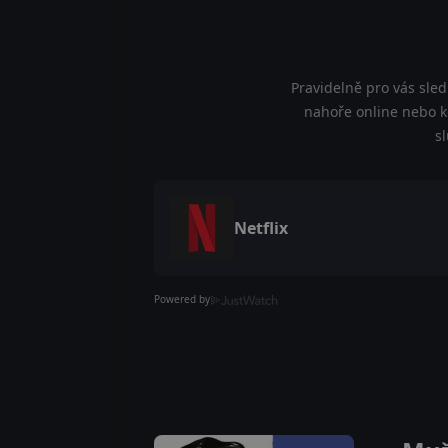
Pravidelně pro vás sle
nahoře online nebo kd
s
Netflix
Powered by