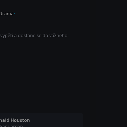
Drama
vypětí a dostane se do vážného
nald Houston
 Sanderson