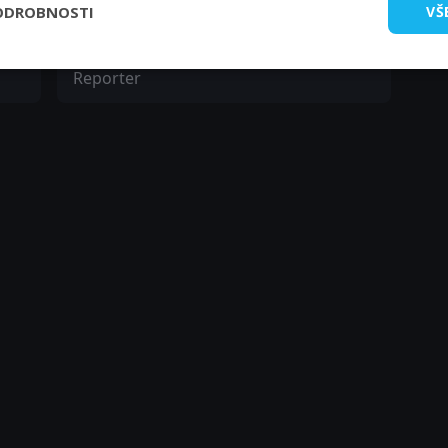
ODROBNOSTI
VŠ
Raymond Ray
Reporter