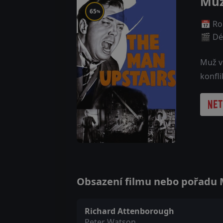
Muž
65
%
📅 Ro
🎬 Dé
Muž v
konfli
Obsazení filmu nebo pořadu M
Richard Attenborough
Peter Watson