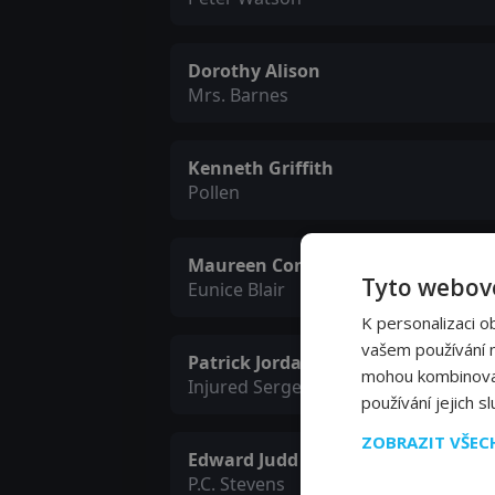
Dorothy Alison
Mrs. Barnes
Kenneth Griffith
Pollen
Maureen Connell
Tyto webové
Eunice Blair
K personalizaci o
vašem používání na
Patrick Jordan
mohou kombinovat 
Injured Sergeant
používání jejich s
ZOBRAZIT VŠE
Edward Judd
P.C. Stevens