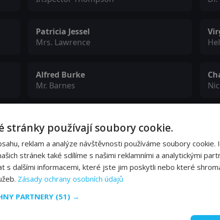
Patricia Jessel
Vir
Mrs. Lawrence
He
Alfred Burke
Ch
Mr. Barnes
Nic
Amy Dalby
Wa
 stránky používají soubory cookie.
Miss Acres
Su
bsahu, reklam a analýze návštěvnosti používáme soubory cookie. 
šich stránek také sdílíme s našimi reklamními a analytickými partn
Graham Stewart
Vi
s dalšími informacemi, které jste jim poskytli nebo které shromá
Sergeant Morris
Ser
lužeb.
Zásady ochrany osobních údajů
CHNY PARTNERY
(51) →
Arthur Gross
Da
P.C. Clark
P.C