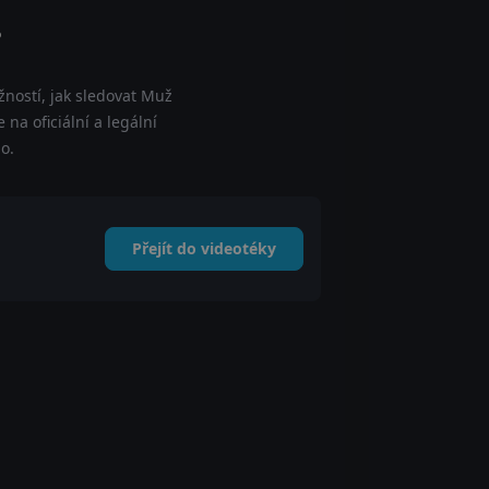
?
ností, jak sledovat Muž
na oficiální a legální
o.
Přejít do videotéky