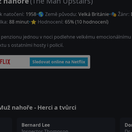
 nahoře
(The Man Upstairs)
k natočení:
1958
🌎 Země původu:
Velká Británie
🎭 Žánr:
lka:
88 minut
⭐ Hodnocení:
65
% (
10
hodnocení)
 penzionu jednou v noci podlehne velkému emocionálnímu 
ktu s ostatními hosty i policií.
Sledovat online na Netflix
už nahoře - Herci a tvůrci
Bernard Lee
Do
Inspector Thompson
Dr.