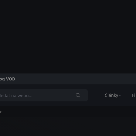
alog VOD
Články
F
e