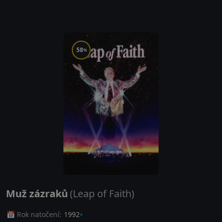
58
%
Muž zázraků
(Leap of Faith)
📅 Rok natočení:
1992