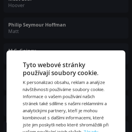
Hoover
Philip Seymour Hoffman
Matt
M.C. Gainey
Tiny
Tyto webové stránky
používají soubory cookie.
LaChanze
K personalizaci obsahu, reklam a analýze
Georgette
návštěvnosti používáme soubory cookie.
Informace o vašem používání našich
Delores Hall
stránek také sdílíme s našimi reklamními a
Ornella
analytickými partnery, kteří je mohou
kombinovat s dalšími informacemi, které
jste jim poskytli nebo které shromáždili při
John Toles-Bey
vašem používání jejich služeb.
Zásady