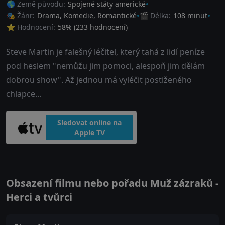
🌎 Země původu:
Spojené státy americké
🎭 Žánr:
Drama
,
Komedie
,
Romantické
🎬 Délka:
108 minut
⭐ Hodnocení:
58
% (
233
hodnocení)
Steve Martin je falešný léčitel, který tahá z lidí peníze
pod heslem "nemůžu jim pomoci, alespoň jim dělám
dobrou show". Až jednou má vyléčit postiženého
chlapce...
Sledovat online na
Apple TV
Obsazení filmu nebo pořadu Muž zázraků -
Herci a tvůrci