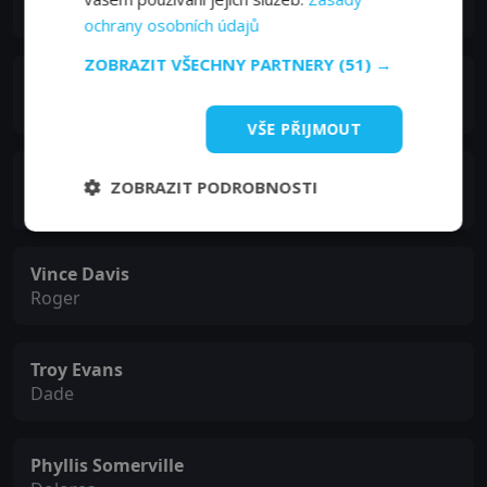
Titus
ochrany osobních údajů
ZOBRAZIT VŠECHNY PARTNERY
(51) →
Albertina Walker
Lucille
VŠE PŘIJMOUT
Ricky Dillard
ZOBRAZIT PODROBNOSTI
Ricky
Vince Davis
Roger
Troy Evans
Dade
Phyllis Somerville