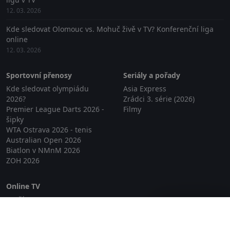
12. 03. 2026
Kde sledovat Olomouc vs. Mohuč živě v TV? Konferenční liga
online
12. 03. 2026
Sportovní přenosy
Seriály a pořady
Kde sledovat olympiádu
Asia Express
2026?
Zrádci 3. série (2026)
Premier League Darts 2026 -
Filmy
šipky
WTA Ostrava 2026 - tenis
Australian Open 2026
Biatlon v NMnM 2026
ZOH 2026
Online TV
Lepší.TV
Zavřít reklamu
SledovaniTV
Skylink Live TV