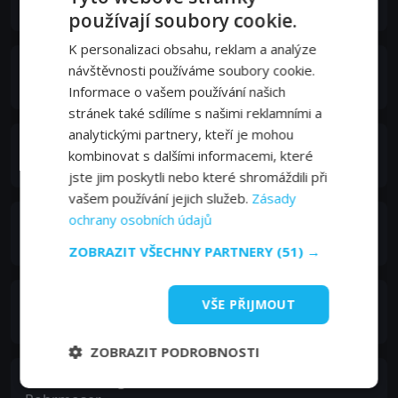
Rosi (old)
používají soubory cookie.
K personalizaci obsahu, reklam a analýze
Helmuth Häusler
návštěvnosti používáme soubory cookie.
Rudi
Informace o vašem používání našich
stránek také sdílíme s našimi reklamními a
analytickými partnery, kteří je mohou
Maria Strauss
kombinovat s dalšími informacemi, které
Franzi
jste jim poskytli nebo které shromáždili při
vašem používání jejich služeb.
Zásady
ochrany osobních údajů
Iris Unterberger
Rosi (young)
ZOBRAZIT VŠECHNY PARTNERY
(51) →
Noah L. Perktold
VŠE PŘIJMOUT
Hubert Thaler
ZOBRAZIT PODROBNOSTI
Konrad Hochgruber