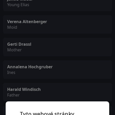
Young Elias
Verena Altenberger
Moid
Gerti Drassl
Mother
Annalena Hochgruber
Ines
Harald Windisch
Father
Carmen Gratl
Tyto webové stránky