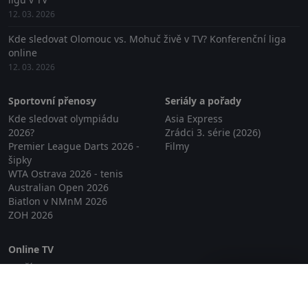
12. 03. 2026
Kde sledovat Olomouc vs. Mohuč živě v TV? Konferenční liga
online
12. 03. 2026
Sportovní přenosy
Seriály a pořady
Kde sledovat olympiádu
Asia Express
2026?
Zrádci 3. série (2026)
Premier League Darts 2026 -
Filmy
šipky
WTA Ostrava 2026 - tenis
Australian Open 2026
Biatlon v NMnM 2026
ZOH 2026
Online TV
Lepší.TV
Zavřít reklamu
SledovaniTV
Skylink Live TV