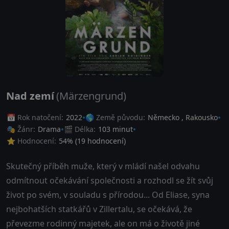
Nad zemí
(Märzengrund)
📅 Rok natočení:
2022
🌎 Země původu:
Německo
,
Rakousko
🎭 Žánr:
Drama
🎬 Délka:
103 minut
⭐ Hodnocení:
54
% (
19
hodnocení)
Skutečný příběh muže, který v mládí našel odvahu
odmítnout očekávání společnosti a rozhodl se žít svůj
život po svém, v souladu s přírodou... Od Eliase, syna
nejbohatších statkářů v Zillertalu, se očekává, že
převezme rodinný majetek, ale on má o životě jiné