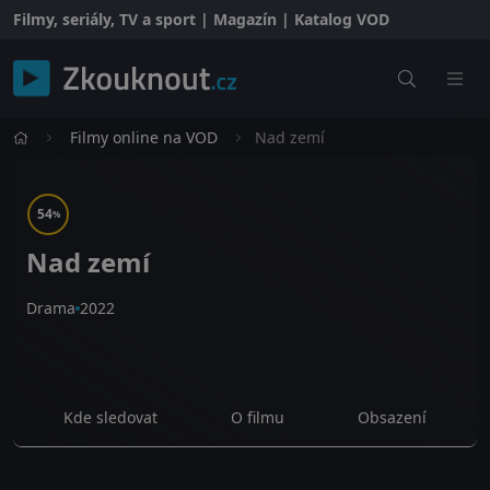
Filmy, seriály, TV a sport | Magazín | Katalog VOD
Filmy online na VOD
Nad zemí
54
%
Nad zemí
Drama
2022
Kde sledovat
O filmu
Obsazení