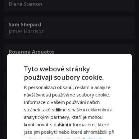
Diane Stanton
Sam Shepard
James Harrison
Rosanna Arquette
Dr. Rubin
Tyto webové stránky
používají soubory cookie.
Mia Stallard
Chloe
K personalizaci obsahu, reklam a analýze
návštěvnosti používáme soubory cookie.
Informace o vašem používání našich
Jordi Mollà
stránek také sdílíme s našimi reklamními a
Aguilar
analytickými partnery, kteří je mohou
kombinovat s dalšími informacemi, které
jste jim poskytli nebo které shromáždili při
Vincent Perez