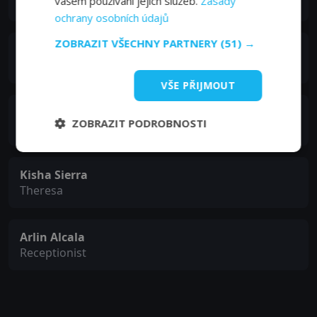
vašem používání jejich služeb.
Zásady
Dr. Martinez
ochrany osobních údajů
ZOBRAZIT VŠECHNY PARTNERY
(51) →
Walter Perez
Arturo
VŠE PŘIJMOUT
David Selby
ZOBRAZIT PODROBNOSTI
Dr. White
Kisha Sierra
Theresa
Arlin Alcala
Receptionist