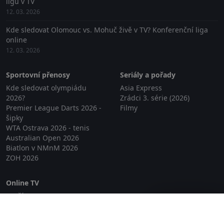
ligu v TV
12. 03. 2026
Kde sledovat Olomouc vs. Mohuč živě v TV? Konferenční liga
online
12. 03. 2026
Sportovní přenosy
Seriály a pořady
Kde sledovat olympiádu
Asia Express
2026?
Zrádci 3. série (2026)
Premier League Darts 2026 -
Filmy
šipky
WTA Ostrava 2026 - tenis
Australian Open 2026
Biatlon v NMnM 2026
ZOH 2026
Online TV
Lepší.TV
Zavřít reklamu
SledovaniTV
Skylink Live TV