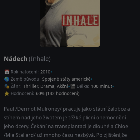
Nádech
(Inhale)
📅 Rok natočení:
2010
🌎 Země původu:
Spojené státy americké
🎭 Žánr:
Thriller
,
Drama
,
Akční
🎬 Délka:
100 minut
⭐ Hodnocení:
60
% (
132
hodnocení)
Paul /Dermot Mulroney/ pracuje jako státní žalobce a
stínem nad jeho životem je těžké plicní onemocnění
jeho dcery. Čekání na transplantaci je dlouhé a Chloe
/Mia Stallard/ už mnoho času nezbývá. Po zjištění,že