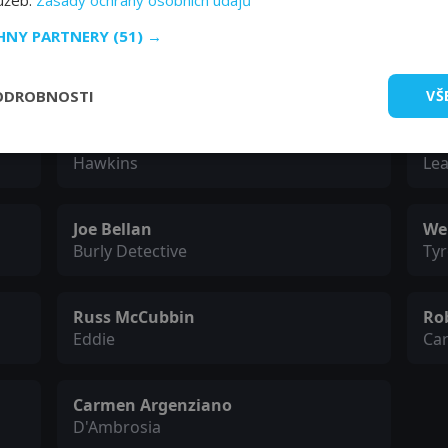
lužeb.
Zásady ochrany osobních údajů
CHNY PARTNERY
(51) →
Michael Currie
Al
Lt. Donnelly
Ho
ODROBNOSTI
VŠ
Kevyn Major Howard
Be
Hawkins
Le
Joe Bellan
We
Burly Detective
Ty
Russ McCubbin
Ro
Eddie
Car
Carmen Argenziano
D'Ambrosia