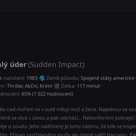
lý úder
(Sudden Impact)
k natočení:
1983
🌎 Země původu:
Spojené státy americké
nr:
Thriller
,
Akční
,
Krimi
🎬 Délka:
117 minut
dnocení:
65
% (
1 022
hodnocení)
le nad mořem se v autě milují muž a žena. Najednou se ozvo
eně se dívá z útesu a pak odchází... Nekonformní policejní
ěje u soudu. Jeho nadřízený je toho názoru, že kde se insp
tím. Případ zastřeleného muže ale stejně svěří Harrymu. P