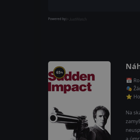
Powered by
Náh
65
%
📅 Ro
🎭 Žá
⭐ Ho
Na ská
zamyšl
neusp
a úmr