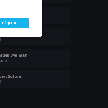
bert Popwell
race King
E PŘIJMOUT
tte Ford
ah
ndell Wellman
rone
bert Sutton
l