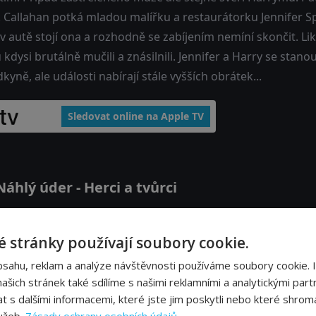
. Callahan potká mladou malířku a restaurátorku Jennifer S
 autě stojí ona a rozhodně se zabíjením nemíní skončit. Likvid
 kdysi brutálně mučili a znásilnili. Jennifer a Harry se stanou
kyně, ale události nabírají stále vyšších obrátek...
Sledovat online na Apple TV
hlý úder - Herci a tvůrci
Sondra Locke
Pa
 stránky používají soubory cookie.
Jennifer Spencer
Chi
bsahu, reklam a analýze návštěvnosti používáme soubory cookie. 
šich stránek také sdílíme s našimi reklamními a analytickými partn
Paul Drake
Au
s dalšími informacemi, které jste jim poskytli nebo které shromá
Mick
Ray