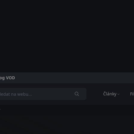
alog VOD
Články
F
r