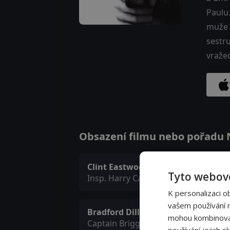
Paulu
muže v
sestru
vražed
Obsazení filmu nebo pořadu Ná
Clint Eastwood
Tyto webové
Insp. Harry Callahan
K personalizaci o
vašem používání na
Bradford Dillman
mohou kombinovat 
Captain Briggs