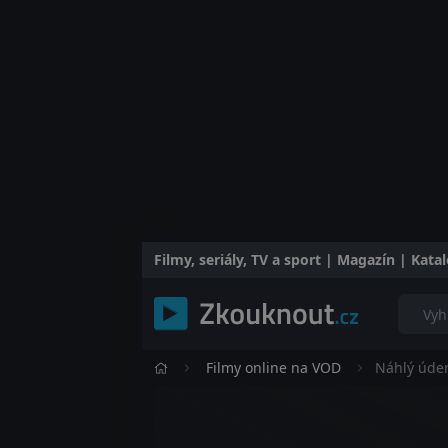
Filmy, seriály, TV a sport | Magazín | Kat
Filmy online na VOD
Náhlý úde