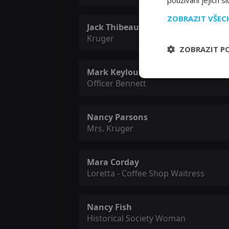
používání jejich s
ZOBRAZIT VŠE
Jack Thibeau
Kruger
ZOBRAZIT P
Mark Keyloun
Officer Bennett
Nancy Parsons
Mrs. Kruger
Mara Corday
Loretta - Coffee Shop Waitress
Nancy Fish
Historical Society Woman