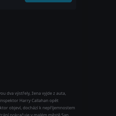
u dva výstřely, žena vyjde z auta,
 inspektor Harry Callahan opět
ektor objeví, dochází k nepříjemnostem
átrání pokračuje v malém městě San