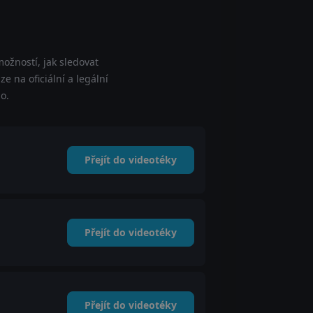
ožností, jak sledovat
 na oficiální a legální
o.
Přejít do videotéky
Přejít do videotéky
Přejít do videotéky