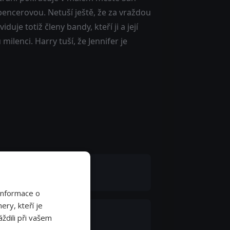
pencerovou. Netuší ještě, že za vraždou
uje totiž členy bandy, kteří ji a její
 milenci. Harry tuší, že Jennifer je
t Hingle
ef Jannings
Informace o
ery, kteří je
drie Neenan
ždili při vašem
 Parkins