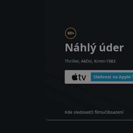
65
%
Náhlý úder
Thriller, Akční, Krimi
1983
Sledovat na Apple 
Kde sledovat
O filmu
Obsazení