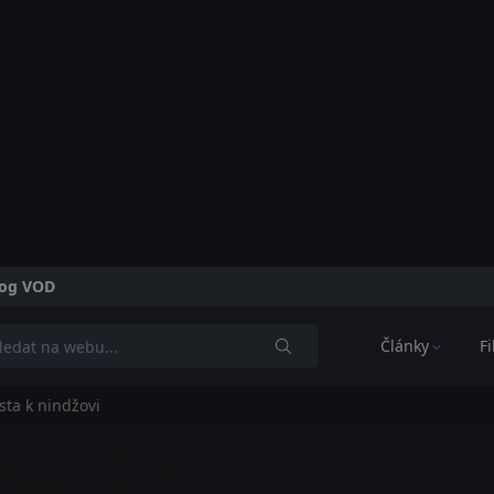
alog VOD
Články
F
sta k nindžovi