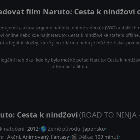
edovat film Naruto: Cesta k nindžovi 
ledujeme a aktualizujeme nabídku online videoték (VOD) a dalších m
vi online nebo kde najít Naruto: Cesta k nindžovi ke stažení offli
lní a legální služby, které jsou zdarma nebo je můžete získat pomo
legální nabídku, kde by bylo možné pořad Naruto: Cesta k nindžov
informací o filmu.
uto: Cesta k nindžovi
(ROAD TO NINJA
k natočení:
2012
🌎 Země původu:
Japonsko
nr:
Akční
,
Animovaný
,
Fantasy
🎬 Délka:
109 minut