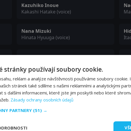
Kazuhiko Inoue
Na
Kakashi Hatake (voice)
Ma
Nana Mizuki
Hi
Hinata Hyuuga (voice)
Ita
Kacuhiko Kawamoto
Ma
Deidara (voice)
Hid
 stránky používají soubory cookie.
bsahu, reklam a analýze návštěvnosti používáme soubory cookie. 
Teššó Genda
Hó
šich stránek také sdílíme s našimi reklamními a analytickými partn
Kurama (voice)
Jir
s dalšími informacemi, které jste jim poskytli nebo které shromá
lužeb.
Zásady ochrany osobních údajů
Takaja Haši
Na
CHNY PARTNERY
(51) →
Kakuzu (voice)
Tob
ODROBNOSTI
VŠ