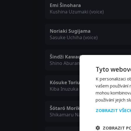
Emi Šinohara
Kushina Uzumaki (voice)
Noriaki Sugijama
Sasuke Uchiha (voice)
Šindži Kawada
Shino Aburame (voice)
Tyto webové
K personalizaci o
Kósuke Toriumi
vašem používání na
Kiba Inuzuka (voice)
mohou kombinovat 
používání jejich s
Šótaró Morikubo
ZOBRAZIT VŠE
Shikamaru Nara (voice)
ZOBRAZIT P