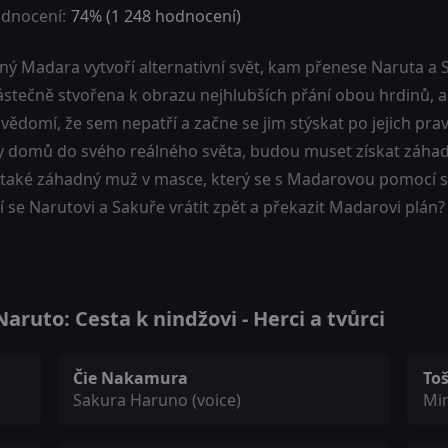
dnocení:
74
% (
1 248
hodnocení)
ný Madara vytvoří alternativní svět, kam přenese Naruta a S
ástečně stvořena k obrazu nejhlubších přání obou hrdinů, al
vědomí, že sem nepatří a začne se jim stýskat po jejich pra
y domů do svého reálného světa, budou muset získat záhadn
 také záhadný muž v masce, který se s Madarovou pomocí sna
 se Narutovi a Sakuře vrátit zpět a překazit Madarovi plán?
ruto: Cesta k nindžovi - Herci a tvůrci
Čie Nakamura
To
Sakura Haruno (voice)
Min