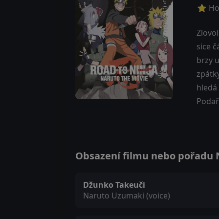
⭐ Ho
Zlovol
sice č
brzy u
zpátk
hledá
Podaří
Obsazení filmu nebo pořadu Na
Džunko Takeuči
Naruto Uzumaki (voice)