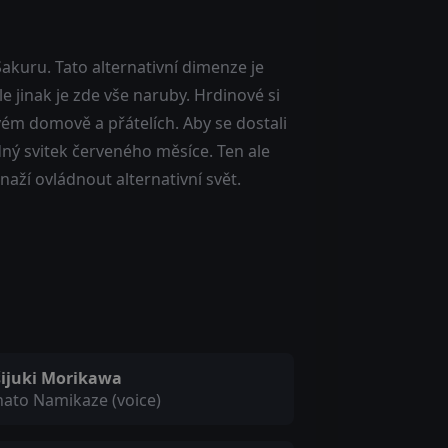
akuru. Tato alternativní dimenze je
e jinak je zde vše naruby. Hrdinové si
vém domově a přátelích. Aby se dostali
ý svitek červeného měsíce. Ten ale
ží ovládnout alternativní svět.
šijuki Morikawa
ato Namikaze (voice)