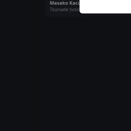
Masako Kacuki
Tsunade (voice)