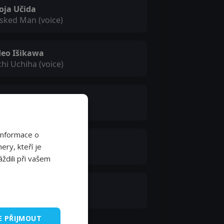
oja Učida
sked Man (voice)
deo Išikawa
chi Uchiha (voice)
saki Terasoma
an (voice)
Informace o
čú Ócuka
ery, kteří je
aya (voice)
ždili při vašem
oja Učida
i (voice)
E PŘIJMOUT