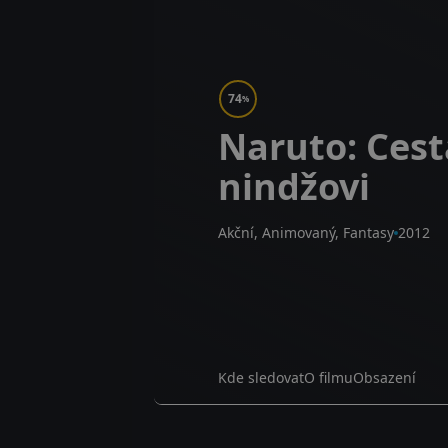
74
%
Naruto: Cest
nindžovi
Akční, Animovaný, Fantasy
2012
Kde sledovat
O filmu
Obsazení