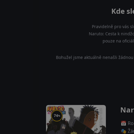
Kde sl
Pravidelně pro vás s
Naruto: Cesta k nindžo
pouze na oficiá
Bohužel jsme aktuálně nenašli žádnou 
Nar
74
%
📅 Ro
🎭 Žá