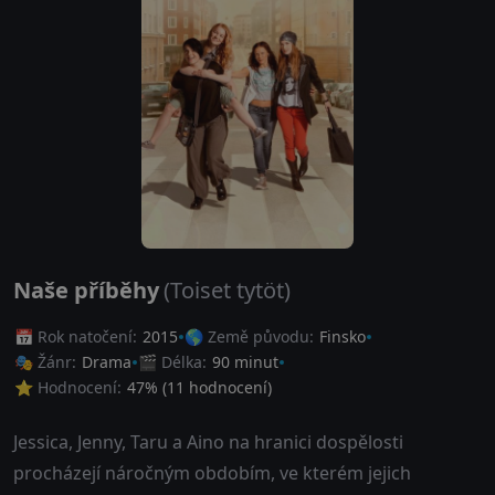
Naše příběhy
(Toiset tytöt)
📅 Rok natočení:
2015
🌎 Země původu:
Finsko
🎭 Žánr:
Drama
🎬 Délka:
90 minut
⭐ Hodnocení:
47
% (
11
hodnocení)
Jessica, Jenny, Taru a Aino na hranici dospělosti
procházejí náročným obdobím, ve kterém jejich