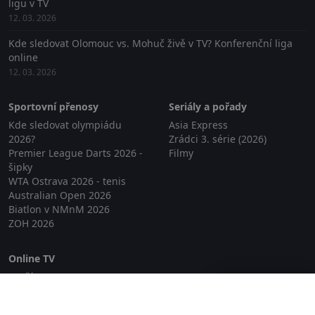
ligu v TV
12. 03. 2026
Kde sledovat Olomouc vs. Mohuč živě v TV? Konferenční liga
online
12. 03. 2026
Sportovní přenosy
Seriály a pořady
Kde sledovat olympiádu
Asia Express
2026?
Zrádci 3. série (2026)
Premier League Darts 2026 -
Filmy
šipky
WTA Ostrava 2026 - tenis
Australian Open 2026
Biatlon v NMnM 2026
ZOH 2026
Online TV
Lepší.TV
Zavřít reklamu
SledovaniTV
Skylink Live TV