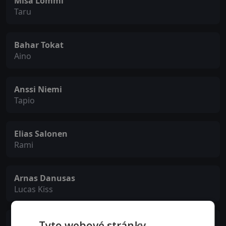
Misa Lommi
Taru
Bahar Tokat
Aino
Anssi Niemi
Tapio
Elias Salonen
Rami
Arnas Danusas
Lucas Kiss
Max Ovaska
Tyto webové stránky