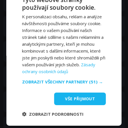
Max
používají soubory cookie.
K personalizaci obsahu, reklam a analýze
Anja Bargum
návštěvnosti používáme soubory cookie.
Ainon äiti
Informace o vašem používání našich
stránek také sdílíme s našimi reklamními a
analytickými partnery, kteří je mohou
Ville Majamaa
kombinovat s dalšími informacemi, které
Ainon isä
jste jim poskytli nebo které shromáždili při
vašem používání jejich služeb.
Zásady
ochrany osobních údajů
Jonna Järnefelt
Hanna (Jennyn äiti)
ZOBRAZIT VŠECHNY PARTNERY
(51) →
Saija Lentonen
VŠE PŘIJMOUT
Riitta (Jessican äiti)
ZOBRAZIT PODROBNOSTI
Eeva Putro