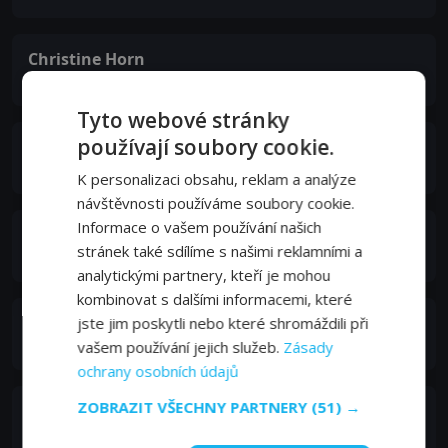
Christine Horn
Mrs. Victor
Tyto webové stránky
používají soubory cookie.
Austin Zajur
Dan Bonavure
K personalizaci obsahu, reklam a analýze
návštěvnosti používáme soubory cookie.
Informace o vašem používání našich
Yindra Zayas
stránek také sdílíme s našimi reklamními a
Megan
analytickými partnery, kteří je mohou
kombinovat s dalšími informacemi, které
Elliott Roca
jste jim poskytli nebo které shromáždili při
Social Worker
vašem používání jejich služeb.
Zásady
ochrany osobních údajů
ZOBRAZIT VŠECHNY PARTNERY
(51) →
Malcolm Santos
Justin Dragonas