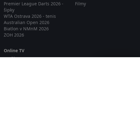
Premier League Darts 2026 -
Filmy
šipky
WTA Ostrava 2026 - tenis
Australian Open 2026
Biatlon v NMnM 2026
ZOH 2026
Online TV
Lepší.TV
Zavřít reklamu
SledovaniTV
Skylink Live TV
Telly
NejPřipojení TV
Poda
Sportovní přenosy
GDPR
Zásady cookies
Redakce
O projektu Zkouknout.cz
Obchodní podmínky
Etický kodex
Kontakt
Copyright © 2026 zkouknout.cz