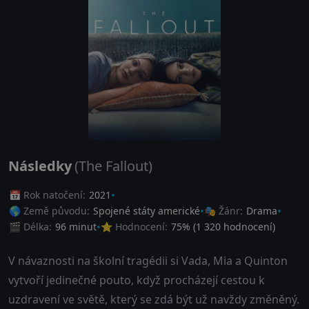
Následky
(The Fallout)
📅 Rok natočení:
2021
🌎 Země původu:
Spojené státy americké
🎭 Žánr:
Drama
🎬 Délka:
96 minut
⭐ Hodnocení:
75
% (
1 320
hodnocení)
V návaznosti na školní tragédii si Vada, Mia a Quinton
vytvoří jedinečné pouto, když procházejí cestou k
uzdravení ve světě, který se zdá být už navždy změněný.