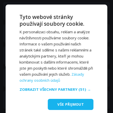
Ayisha Issa
Van Cleef
Tyto webové stránky
používají soubory cookie.
Romano Orzari
K personalizaci obsahu, reklam a analýze
Mario
návštěvnosti používáme soubory cookie.
Informace o vašem používání našich
stránek také sdílíme s našimi reklamními a
Manuel Tadros
analytickými partnery, kteří je mohou
Maître de cérémonie
kombinovat s dalšími informacemi, které
jste jim poskytli nebo které shromáždili při
vašem používání jejich služeb.
Zásady
Michel Perron
ochrany osobních údajů
Carboni
ZOBRAZIT VŠECHNY PARTNERY
(51) →
Russell Yuen
Chang
VŠE PŘIJMOUT