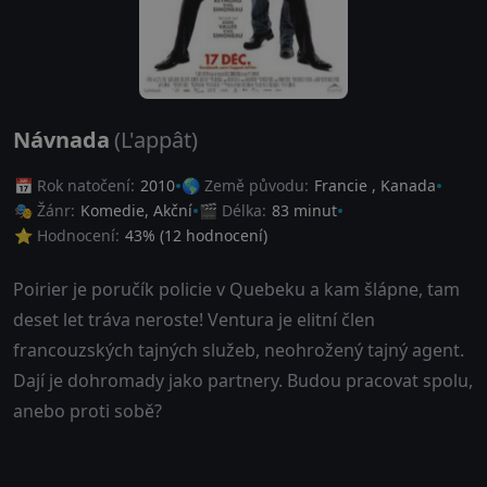
Návnada
(L'appât)
📅 Rok natočení:
2010
🌎 Země původu:
Francie
,
Kanada
🎭 Žánr:
Komedie
,
Akční
🎬 Délka:
83 minut
⭐ Hodnocení:
43
% (
12
hodnocení)
Poirier je poručík policie v Quebeku a kam šlápne, tam
deset let tráva neroste! Ventura je elitní člen
francouzských tajných služeb, neohrožený tajný agent.
Dají je dohromady jako partnery. Budou pracovat spolu,
anebo proti sobě?