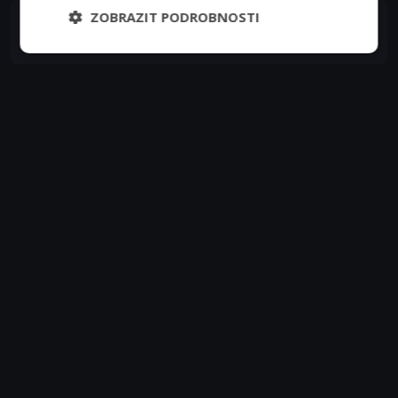
ZOBRAZIT PODROBNOSTI
Khanh Hua
Mafieu vietnamien