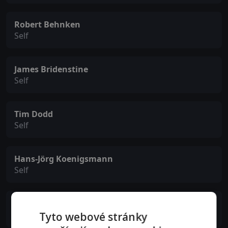
Robert Behnken
Self
James Bridenstine
Self
Tim Dodd
Self
Hans-Jörg Koenigsmann
Self
Gwynne Shotwell
Self
Tyto webové stránky