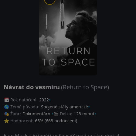
Návrat do vesmíru
(Return to Space)
📅 Rok natočení:
2022
🌎 Země původu:
Spojené státy americké
🎭 Žánr:
Dokumentární
🎬 Délka:
128 minut
⭐ Hodnocení:
65
% (
668
hodnocení)
Elon Musk a inženýři ze SpaceX mají za úkol dostat