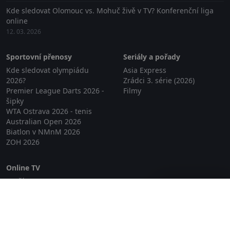
Kde sledovat Olomouc vs. Mohuč živě v TV? Konferenční liga
online
12. 03. 2026
Sportovní přenosy
Seriály a pořady
Kde sledovat olympiádu
Asia Express
2026?
Zrádci 3. série (2026)
Premier League Darts 2026 -
Filmy
šipky
WTA Ostrava 2026 - tenis
Australian Open 2026
Biatlon v NMnM 2026
ZOH 2026
Online TV
Lepší.TV
Zavřít reklamu
SledovaniTV
Skylink Live TV
Telly
NejPřipojení TV