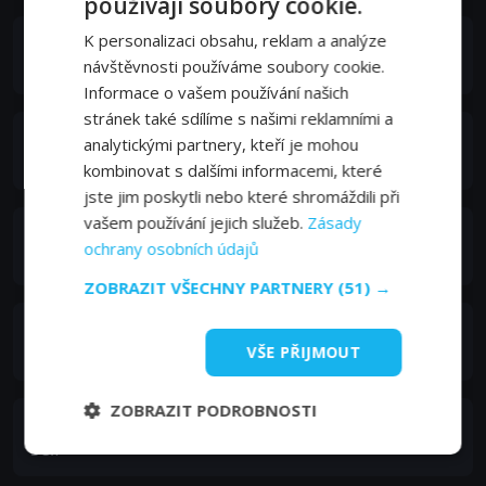
používají soubory cookie.
K personalizaci obsahu, reklam a analýze
Lars Blackmore
Self
návštěvnosti používáme soubory cookie.
Informace o vašem používání našich
stránek také sdílíme s našimi reklamními a
Megan McArthur
analytickými partnery, kteří je mohou
Self
kombinovat s dalšími informacemi, které
jste jim poskytli nebo které shromáždili při
vašem používání jejich služeb.
Zásady
Kiko Dontchev
ochrany osobních údajů
Self
ZOBRAZIT VŠECHNY PARTNERY
(51) →
Lori Garver
Self
VŠE PŘIJMOUT
ZOBRAZIT PODROBNOSTI
Karen Nyberg
Self