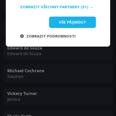
Patsy Byrne
ZOBRAZIT VŠECHNY PARTNERY
(51) →
Mrs. Plummer
VŠE PŘIJMOUT
Amanda Grinling
Alexandra
ZOBRAZIT PODROBNOSTI
Edward de Souza
Edward de Souza
Michael Cochrane
Stephen
Vickery Turner
Jessica