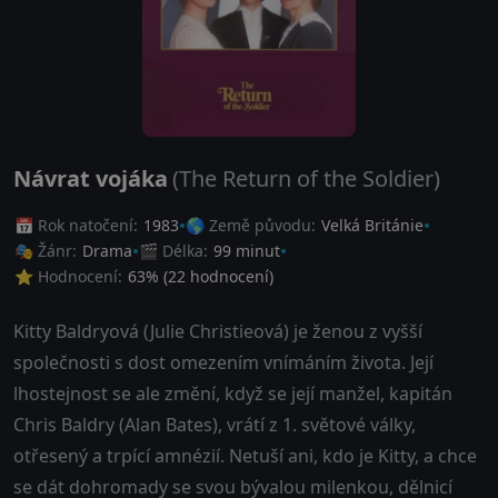
Návrat vojáka
(The Return of the Soldier)
📅 Rok natočení:
1983
🌎 Země původu:
Velká Británie
🎭 Žánr:
Drama
🎬 Délka:
99 minut
⭐ Hodnocení:
63
% (
22
hodnocení)
Kitty Baldryová (Julie Christieová) je ženou z vyšší
společnosti s dost omezením vnímáním života. Její
lhostejnost se ale změní, když se její manžel, kapitán
Chris Baldry (Alan Bates), vrátí z 1. světové války,
otřesený a trpící amnézií. Netuší ani, kdo je Kitty, a chce
se dát dohromady se svou bývalou milenkou, dělnicí