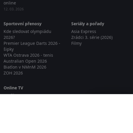
online
12. 03. 2026
Sportovní přenosy
Seriály a pořady
Kde sledovat olympiádu
Asia Express
2026?
Zrádci 3. série (2026)
Premier League Darts 2026 -
Filmy
šipky
WTA Ostrava 2026 - tenis
Australian Open 2026
Biatlon v NMnM 2026
ZOH 2026
Online TV
Lepší.TV
Zavřít reklamu
SledovaniTV
Skylink Live TV
Telly
NejPřipojení TV
Poda
Sportovní přenosy