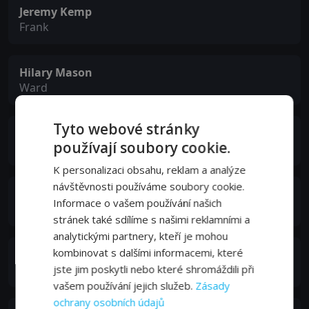
Jeremy Kemp
Frank
Hilary Mason
Ward
Tyto webové stránky
John Sharp
používají soubory cookie.
Pearson
K personalizaci obsahu, reklam a analýze
návštěvnosti používáme soubory cookie.
Elizabeth Edmonds
Informace o vašem používání našich
Emery
stránek také sdílíme s našimi reklamními a
analytickými partnery, kteří je mohou
kombinovat s dalšími informacemi, které
Valerie Whittington
jste jim poskytli nebo které shromáždili při
Beatrice
vašem používání jejich služeb.
Zásady
ochrany osobních údajů