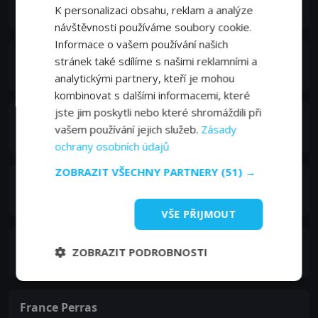
K personalizaci obsahu, reklam a analýze
Ray Gaskin
návštěvnosti používáme soubory cookie.
Informace o vašem používání našich
Trevor Lerner
stránek také sdílíme s našimi reklamními a
Reggie Farrow
analytickými partnery, kteří je mohou
kombinovat s dalšími informacemi, které
jste jim poskytli nebo které shromáždili při
Joe Costa
vašem používání jejich služeb.
Zásady
Dwight
ochrany osobních údajů
ZOBRAZIT VŠECHNY PARTNERY
(51) →
Garfield Wilson
Detective
VŠE PŘIJMOUT
Stefania Indelicato
ZOBRAZIT PODROBNOSTI
Desk Sergeant
France Perras