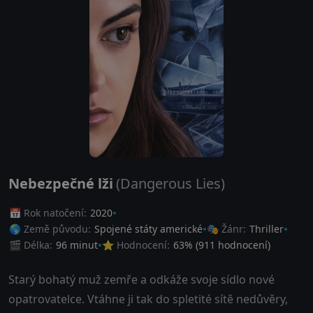
Nebezpečné lži
(Dangerous Lies)
📅 Rok natočení:
2020
🌎 Země původu:
Spojené státy americké
🎭 Žánr:
Thriller
🎬 Délka:
96 minut
⭐ Hodnocení:
63
% (
911
hodnocení)
Starý bohatý muž zemře a odkáže svoje sídlo nové
opatrovatelce. Vtáhne ji tak do spletité sítě nedůvěry,