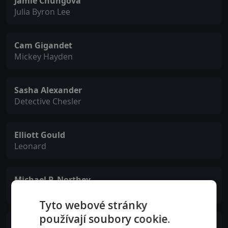
Jamie Chungová
Julia Byron Lee
Cam Gigandet
Mickey Hayden
Sasha Alexander
Detective Chesler
Elliott Gould
Leonard
Michael P. Northey
George Calvern
Tyto webové stránky
používají soubory cookie.
Sean Owen Roberts