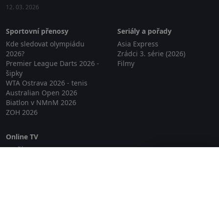
12. 03. 2026
Sportovní přenosy
Seriály a pořady
Kde sledovat olympiádu
Asia Express
2026?
Zrádci 3. série (2026)
Premier League Darts 2026 -
Filmy
šipky
WTA Ostrava 2026 - tenis
Australian Open 2026
Biatlon v NMnM 2026
ZOH 2026
Online TV
Lepší.TV
Zavřít reklamu
SledovaniTV
Skylink Live TV
Telly
NejPřipojení TV
Poda
Sportovní přenosy