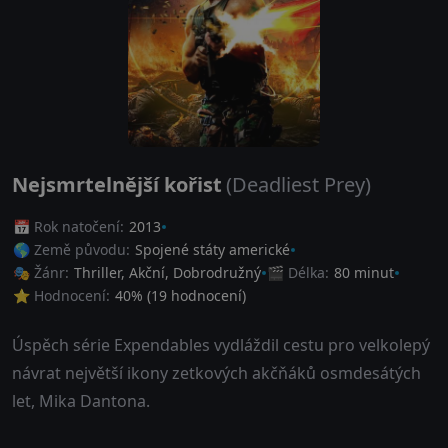
Nejsmrtelnější kořist
(Deadliest Prey)
📅 Rok natočení:
2013
🌎 Země původu:
Spojené státy americké
🎭 Žánr:
Thriller
,
Akční
,
Dobrodružný
🎬 Délka:
80 minut
⭐ Hodnocení:
40
% (
19
hodnocení)
Úspěch série Expendables vydláždil cestu pro velkolepý
návrat největší ikony zetkových akčňáků osmdesátých
let, Mika Dantona.