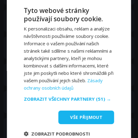
Tyto webové stránky
Cat Tomeny
používají soubory cookie.
Allison Danton
K personalizaci obsahu, reklam a analýze
návštěvnosti používáme soubory cookie.
Informace o vašem používání našich
David A. Prior
Man in Van
stránek také sdílíme s našimi reklamními a
analytickými partnery, kteří je mohou
kombinovat s dalšími informacemi, které
Zack Carlson
jste jim poskytli nebo které shromáždili při
Steven
vašem používání jejich služeb.
Zásady
ochrany osobních údajů
Suki-Rose Otter
ZOBRAZIT VŠECHNY PARTNERY
(51) →
Candy
VŠE PŘIJMOUT
Dimitri Simakis
Frankie
ZOBRAZIT PODROBNOSTI