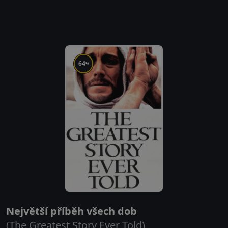
64
%
Největší příběh všech dob
(The Greatest Story Ever Told)