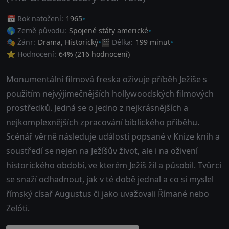
📅 Rok natočení:
1965
🌎 Země původu:
Spojené státy americké
🎭 Žánr:
Drama
,
Historický
🎬 Délka:
199 minut
⭐ Hodnocení:
64
% (
216
hodnocení)
Monumentální filmová freska oživuje příběh Ježíše s
použitím nejvýjimečnějších hollywoodských filmových
prostředků. Jedná se o jedno z nejkrásnějších a
nejkomplexnějších zpracování biblického příběhu.
Scénář věrně následuje události popsané v Knize knih a
soustředí se nejen na Ježíšův život, ale i na oživení
historického období, ve kterém Ježíš žil a působil. Tvůrci
se snaží odhadnout, jak v té době jednal a co si myslel
římský císař Augustus či jako uvažovali Římané nebo
Zelóti.