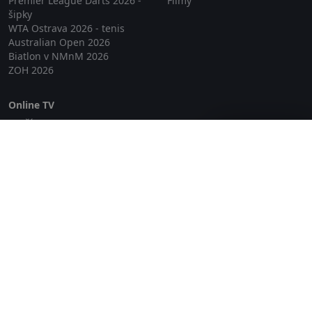
Premier League Darts 2026 -
Filmy
šipky
WTA Ostrava 2026 - tenis
Australian Open 2026
Biatlon v NMnM 2026
ZOH 2026
Online TV
Lepší.TV
Zavřít reklamu
SledovaniTV
Skylink Live TV
Telly
NejPřipojení TV
Poda
Sportovní přenosy
GDPR
Zásady cookies
Redakce
O projektu Zkouknout.cz
Obchodní podmínky
Etický kodex
Kontakt
Copyright © 2026 zkouknout.cz