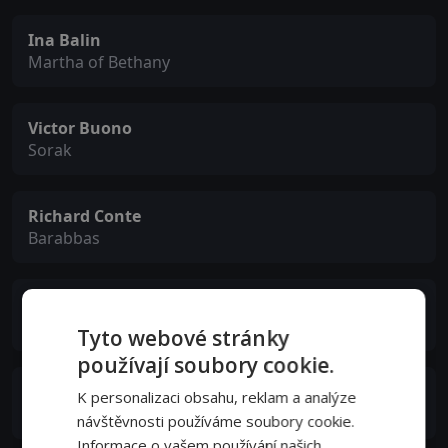
Ina Balin
Martha of Bethany
Victor Buono
Sorak
Richard Conte
Barabbas
Joanna Dunham
Mary Magdalene
Tyto webové stránky
používají soubory cookie.
José Ferrer
K personalizaci obsahu, reklam a analýze
Herod Antipas
návštěvnosti používáme soubory cookie.
Informace o vašem používání našich