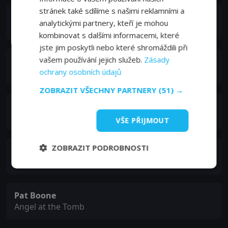
stránek také sdílíme s našimi reklamními a
Van Heflin
analytickými partnery, kteří je mohou
Bar Amand
kombinovat s dalšími informacemi, které
jste jim poskytli nebo které shromáždili při
vašem používání jejich služeb.
Zásady
Charlton Heston
John the Baptist
ochrany osobních údajů
ZOBRAZIT VŠECHNY PARTNERY
(51) →
Martin Landau
Caiaphas
VŠE PŘIJMOUT
ZOBRAZIT PODROBNOSTI
Angela Lansbury
Claudia
Pat Boone
Angel at the Tomb