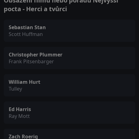
Obsazení filmu nebo pořadu Nejvyšší
pocta - Herci a tvůrci
Sebastian Stan
Scott Huffman
Christopher Plummer
Frank Pitsenbarger
William Hurt
Tulley
Ed Harris
Ray Mott
Zach Roerig