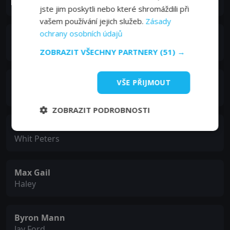
Tara Huffman
jste jim poskytli nebo které shromáždili při
vašem používání jejich služeb.
Zásady
ochrany osobních údajů
John Savage
Kepper
ZOBRAZIT VŠECHNY PARTNERY
(51) →
Diane Ladd
VŠE PŘIJMOUT
Alice Pitsenbarger
ZOBRAZIT PODROBNOSTI
Linus Roache
Whit Peters
Max Gail
Haley
Byron Mann
Jay Ford