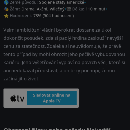
🌎 Země původu:
Spojené státy americké
🎭 Žánr:
Drama
,
Akční
,
Válečný
🎬 Délka:
110 minut
⭐ Hodnocení:
73
% (
504
hodnocení)
Velmi ambiciózní vládní byrokrat dostane za úkol
dokončit posudek, zda si padlý hrdina zaslouží nevyšší
cenu za statečnost. Zdaleka si neuvědomuje, že právě
tento případ by mohl ohrozit jeho pečlivě vybudovanou
kariéru. Jeho vyšetřování vyplaví na povrch věci, které si
ani nedokázal představit, a on brzy pochopí, že mu
začíná jít o život.
Sledovat online na
Apple TV