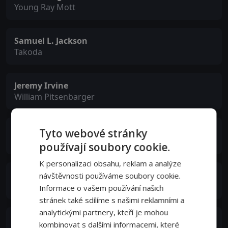
Young Ray Mott
Samuel L. Jackson
Takoda
Jeremy Irvine
William Pitsenbarger
Peter Fonda
Tyto webové stránky
Jimmy Burr
používají soubory cookie.
K personalizaci obsahu, reklam a analýze
Bradley Whitford
návštěvnosti používáme soubory cookie.
Carlton Stanton
Informace o vašem používání našich
stránek také sdílíme s našimi reklamními a
analytickými partnery, kteří je mohou
Alison Sudol
kombinovat s dalšími informacemi, které