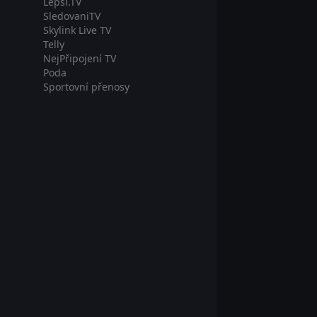
Lepší.TV
SledovaniTV
Skylink Live TV
Telly
NejPřipojení TV
Poda
Sportovní přenosy