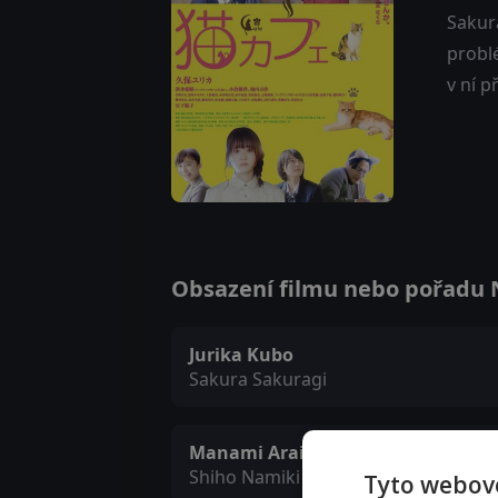
Sakur
problé
v ní p
Obsazení filmu nebo pořadu Ne
Jurika Kubo
Sakura Sakuragi
Manami Arai
Shiho Namiki
Tyto webové