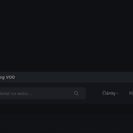
alog VOD
Články
F