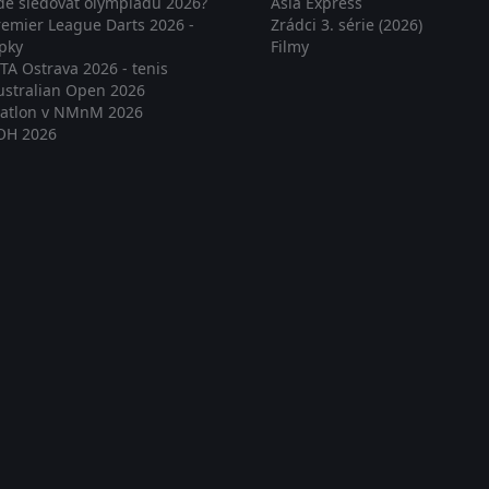
de sledovat olympiádu 2026?
Asia Express
remier League Darts 2026 -
Zrádci 3. série (2026)
ipky
Filmy
TA Ostrava 2026 - tenis
ustralian Open 2026
iatlon v NMnM 2026
OH 2026