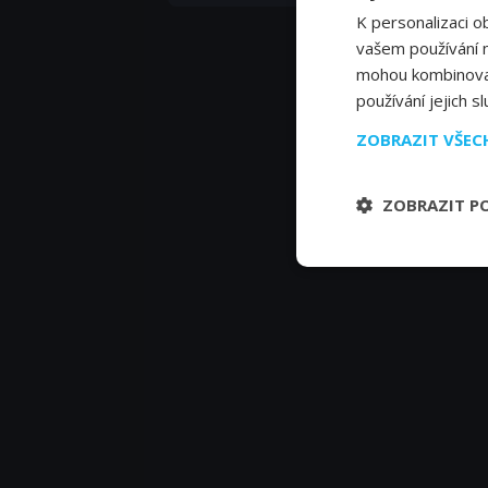
K personalizaci o
vašem používání na
mohou kombinovat 
používání jejich s
ZOBRAZIT VŠE
ZOBRAZIT P