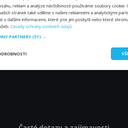
bsahu, reklam a analýze návštěvnosti používáme soubory cookie. 
šich stránek také sdílíme s našimi reklamními a analytickými partn
s dalšími informacemi, které jste jim poskytli nebo které shromá
lužeb.
Zásady ochrany osobních údajů
CHNY PARTNERY
(51) →
ODROBNOSTI
VŠ
Časté dotazy a zajímavosti