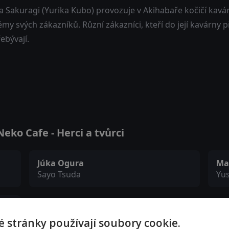
a Sakuragi (Yurika Kubo) provozuje v Akihabaře kočičí kavá
my svých zákazníků. Různí zákazníci, kteří do její kavárny př
řebývají.
ko Cafe - Herci a tvůrci
Júka Ogura
Ma
Sayo Tsuda
Yu
 stránky používají soubory cookie.