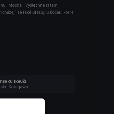
rnu "Mocha". Vyslechne si tam
icházejí, se také utěšují u koček, které
nsaku Ikeuči
saku Kotegawa