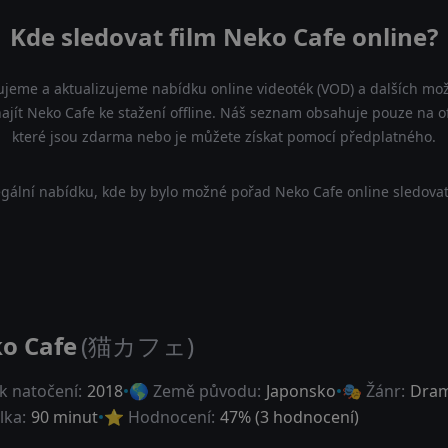
Kde sledovat film Neko Cafe online?
ujeme a aktualizujeme nabídku online videoték (VOD) a dalších mož
ajít Neko Cafe ke stažení offline. Náš seznam obsahuje pouze na ofic
které jsou zdarma nebo je můžete získat pomocí předplatného.
gální nabídku, kde by bylo možné pořad Neko Cafe online sledovat
o Cafe
(猫カフェ)
k natočení:
2018
🌎 Země původu:
Japonsko
🎭 Žánr:
Dra
lka:
90 minut
⭐ Hodnocení:
47
% (
3
hodnocení)