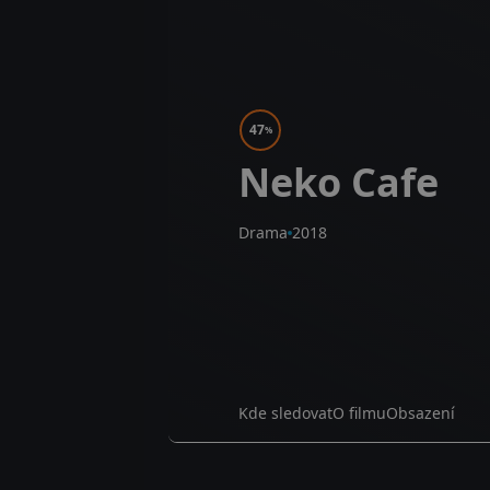
47
%
Neko Cafe
Drama
2018
Kde sledovat
O filmu
Obsazení