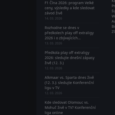
K
F1 Čína 2026: program Velké
P
ceny, výsledky a kde sledovat
š
závod živě
W
14. 03. 2026
A
B
Rozhodne se dnes v
Z
předkolech play off extraligy
2026 i o zbývajících
postupujících? Sledujte živě
13. 03. 2026
Předkola play off extraligy
2026: sledujte dnešní zápasy
živě (12. 3.)
12. 03. 2026
Alkmaar vs. Sparta dnes živě
(12. 3.): sledujte Konferenční
ligu v TV
12. 03. 2026
Kde sledovat Olomouc vs.
Mohuč živě v TV? Konferenční
liga online