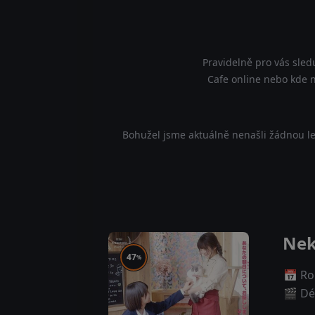
Pravidelně pro vás sled
Cafe online nebo kde n
Bohužel jsme aktuálně nenašli žádnou le
Nek
47
%
📅 Ro
🎬 Dé