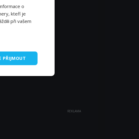
Informace o
ery, kteří je
ždili při vašem
E PŘIJMOUT
REKLAMA