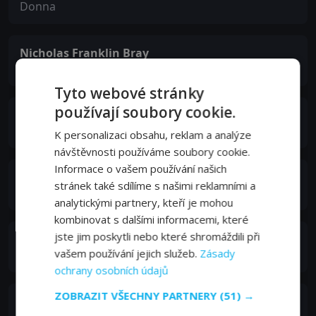
Donna
Nicholas Franklin Bray
Tom Johnson
Tyto webové stránky
používají soubory cookie.
Ahmo Hight
Sandra
K personalizaci obsahu, reklam a analýze
návštěvnosti používáme soubory cookie.
Informace o vašem používání našich
Landon Michaels
stránek také sdílíme s našimi reklamními a
Jim
analytickými partnery, kteří je mohou
kombinovat s dalšími informacemi, které
jste jim poskytli nebo které shromáždili při
Chanda
vašem používání jejich služeb.
Zásady
Marjorie
ochrany osobních údajů
ZOBRAZIT VŠECHNY PARTNERY
(51) →
LoriDawn Messuri