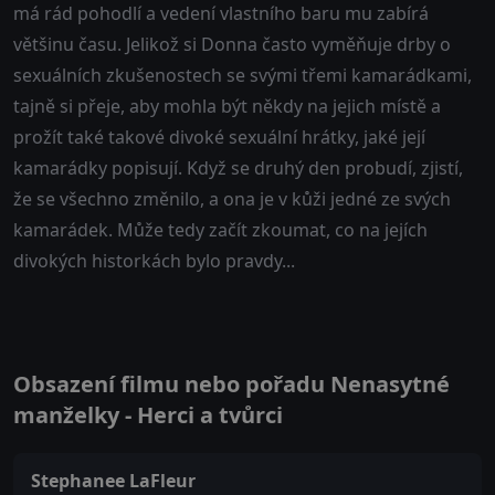
má rád pohodlí a vedení vlastního baru mu zabírá
většinu času. Jelikož si Donna často vyměňuje drby o
sexuálních zkušenostech se svými třemi kamarádkami,
tajně si přeje, aby mohla být někdy na jejich místě a
prožít také takové divoké sexuální hrátky, jaké její
kamarádky popisují. Když se druhý den probudí, zjistí,
že se všechno změnilo, a ona je v kůži jedné ze svých
kamarádek. Může tedy začít zkoumat, co na jejích
divokých historkách bylo pravdy...
Obsazení filmu nebo pořadu Nenasytné
manželky - Herci a tvůrci
Stephanee LaFleur