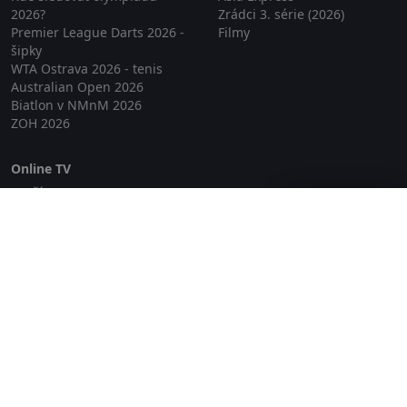
2026?
Zrádci 3. série (2026)
Premier League Darts 2026 -
Filmy
šipky
WTA Ostrava 2026 - tenis
Australian Open 2026
Biatlon v NMnM 2026
ZOH 2026
Online TV
Lepší.TV
Zavřít reklamu
SledovaniTV
Skylink Live TV
Telly
NejPřipojení TV
Poda
Sportovní přenosy
GDPR
Zásady cookies
Redakce
O projektu Zkouknout.cz
Obchodní podmínky
Etický kodex
Kontakt
Copyright © 2026 zkouknout.cz