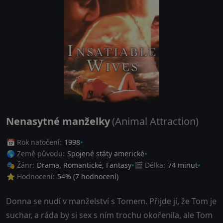
Nenasytné manželky
(Animal Attraction)
📅 Rok natočení:
1998
🌎 Země původu:
Spojené státy americké
🎭 Žánr:
Drama
,
Romantické
,
Fantasy
🎬 Délka:
74 minut
⭐ Hodnocení:
54
% (
7
hodnocení)
Donna se nudí v manželství s Tomem. Přijde jí, že Tom je
suchar, a ráda by si sex s ním trochu okořenila, ale Tom