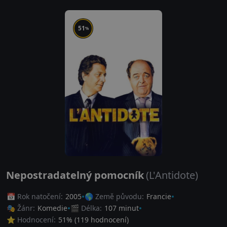
51
%
Nepostradatelný pomocník
(L'Antidote)
📅 Rok natočení:
2005
🌎 Země původu:
Francie
🎭 Žánr:
Komedie
🎬 Délka:
107 minut
⭐ Hodnocení:
51
% (
119
hodnocení)