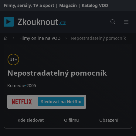
Filmy, seriály, TV a sport | Magazín | Katalog VOD
Filmy online na VOD
Nepostradatelný pomocník
51
%
Nepostradatelný pomocník
Komedie
2005
Sledovat na Netflix
Kde sledovat
O filmu
Obsazení