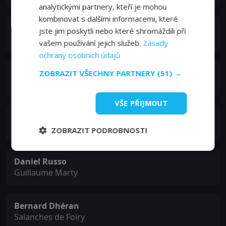
analytickými partnery, kteří je mohou
kombinovat s dalšími informacemi, které
Eric Prat
jste jim poskytli nebo které shromáždili při
Marc-André de Noyenville
vašem používání jejich služeb.
Zásady
ochrany osobních údajů
Judith Magre
ZOBRAZIT VŠECHNY PARTNERY
(51) →
Mme Marty mère
VŠE PŘIJMOUT
Thierry Lhermitte
Le docteur Morny
ZOBRAZIT PODROBNOSTI
Daniel Russo
Guillaume Marty
Bernard Dhéran
Salanches de Foiry