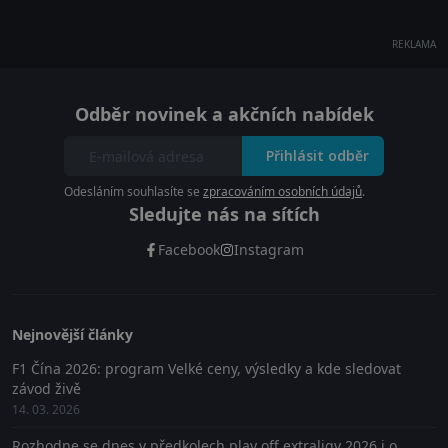
REKLAMA
Odběr novinek a akčních nabídek
Přihlásit odběr
Odesláním souhlasíte se
zpracováním osobních údajů
.
Sledujte nás na sítích
Facebook
Instagram
Nejnovější články
F1 Čína 2026: program Velké ceny, výsledky a kde sledovat
závod živě
14. 03. 2026
Rozhodne se dnes v předkolech play off extraligy 2026 i o