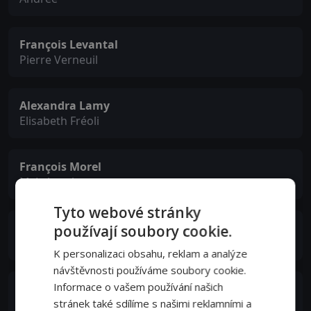
François Levantal
Pierre Verneuil
Alexandra Lamy
Elisabeth Fréoli
François Morel
M. Lebrochet
Tyto webové stránky
Pierre Vernier
používají soubory cookie.
le "senior"
K personalizaci obsahu, reklam a analýze
návštěvnosti používáme soubory cookie.
Informace o vašem používání našich
Jacques Dynam
le chef de la fabrique de jouets
stránek také sdílíme s našimi reklamními a