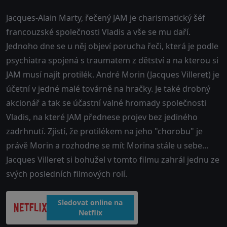
Jacques-Alain Marty, řečený JAM je charismatický šéf
francouzské společnosti Vladis a vše se mu daří.
Jednoho dne se u něj objeví porucha řeči, která je podle
psychiatra spojená s traumatem z dětství a na kterou si
JAM musí najít protilék. André Morin (Jacques Villeret) je
účetní v jedné malé továrně na hračky. Je také drobný
akcionář a tak se účastní valné hromady společnosti
Vladis, na které JAM přednese projev bez jediného
zadrhnutí. Zjistí, že protilékem na jeho "chorobu" je
právě Morin a rozhodne se mít Morina stále u sebe...
Jacques Villeret si bohužel v tomto filmu zahrál jednu ze
svých posledních filmových rolí.
Sledovat online na
Netflix