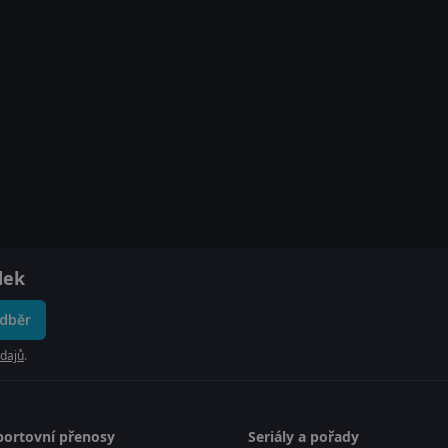
dek
odběr
dajů
.
portovní přenosy
Seriály a pořady