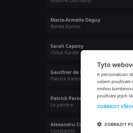
Maxime Duchamp
Marie-Armelle Deguy
Renée Kantor
Sarah Capony
Chloé Kardel
Tyto webové
Gauthier de Fauconval
K personalizaci o
Patrick Kantor
vašem používání na
mohou kombinovat 
používání jejich s
Patrick Paroux
Le peintre
ZOBRAZIT VŠE
ZOBRAZIT P
Alexandru Cornita
Constantin