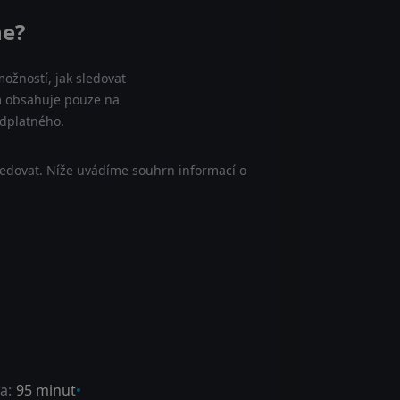
ne?
ožností, jak sledovat
am obsahuje pouze na
edplatného.
ledovat. Níže uvádíme souhrn informací o
a:
95 minut