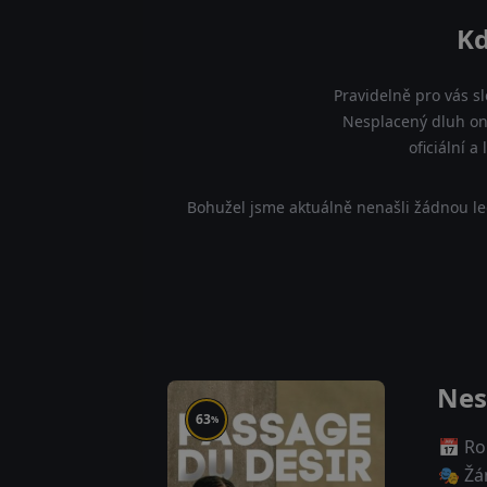
Kd
Pravidelně pro vás s
Nesplacený dluh onl
oficiální 
Bohužel jsme aktuálně nenašli žádnou le
Nes
63
%
📅 Ro
🎭 Žá