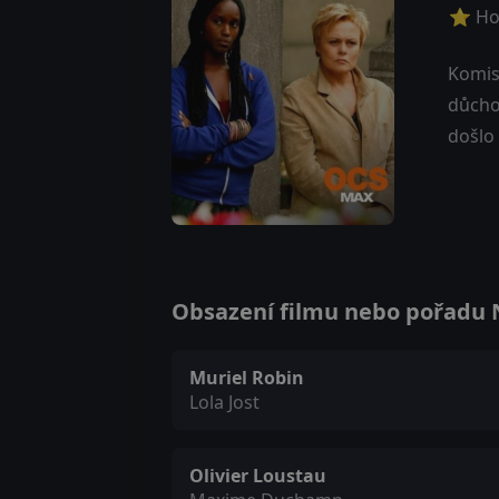
⭐ Ho
Komis
důchod
došlo 
Obsazení filmu nebo pořadu N
Muriel Robin
Lola Jost
Olivier Loustau