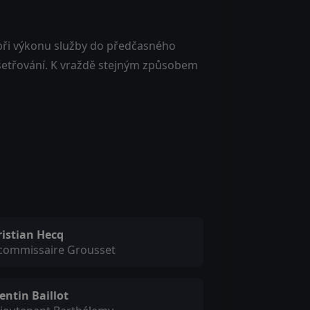
při výkonu služby do předčasného
 vyšetřování. K vraždě stejným způsobem
ristian Hecq
 commissaire Grousset
entin Baillot