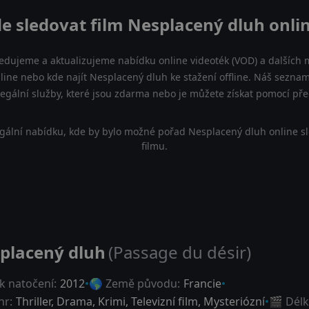
e sledovat film Nesplacený dluh onli
ledujeme a aktualizujeme nabídku online videoték (VOD) a dalších m
ine nebo kde najít Nesplacený dluh ke stažení offline. Náš sezn
a legální služby, které jsou zdarma nebo je můžete získat pomocí př
gální nabídku, kde by bylo možné pořad Nesplacený dluh online s
filmu.
placený dluh
(Passage du désir)
k natočení:
2012
🌎 Země původu:
Francie
nr:
Thriller
,
Drama
,
Krimi
,
Televizní film
,
Mysteriózní
🎬 Délk