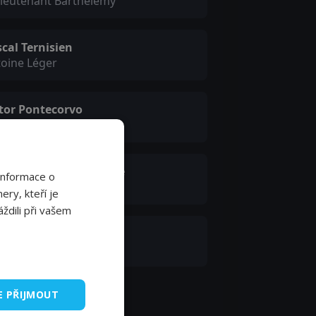
lieutenant Barthélemy
cal Ternisien
oine Léger
ctor Pontecorvo
iath
ristophe Kourotchkine
Informace o
sieur Stella
ery, kteří je
ždili při vašem
nifer Bordi
nessa Ringer
E PŘIJMOUT