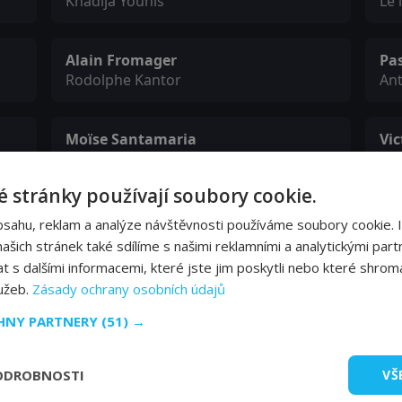
Khadija Younis
Le 
Alain Fromager
Pas
Rodolphe Kantor
Ant
Moïse Santamaria
Vi
Farid Younis
Gol
 stránky používají soubory cookie.
Lou Dante
Ch
bsahu, reklam a analýze návštěvnosti používáme soubory cookie. 
Badou le clodo
Mon
šich stránek také sdílíme s našimi reklamními a analytickými partn
s dalšími informacemi, které jste jim poskytli nebo které shromá
lužeb.
Zásady ochrany osobních údajů
Sabine Pakora
Jen
Aduna la coiffeuse
Va
CHNY PARTNERY
(51) →
ODROBNOSTI
VŠ
Mehdi Beddouche
Ivan dit David