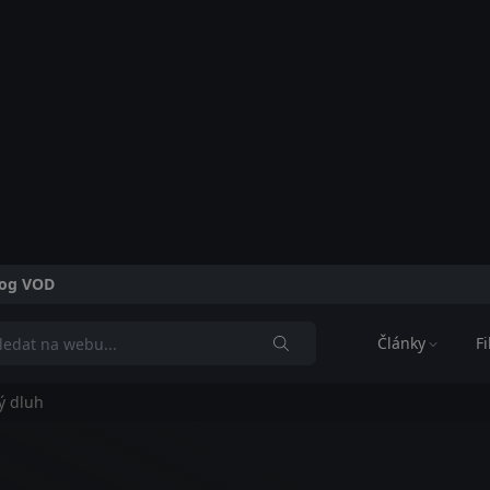
alog VOD
Články
F
ý dluh