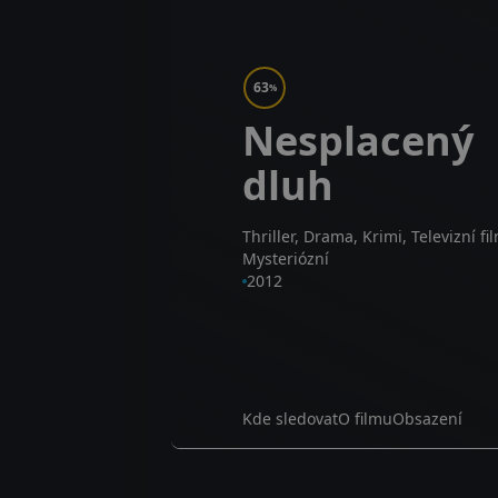
63
%
Nesplacený
dluh
Thriller, Drama, Krimi, Televizní fi
Mysteriózní
2012
Kde sledovat
O filmu
Obsazení