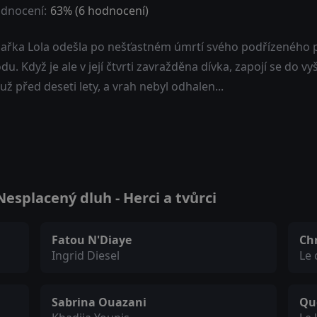
dnocení:
63
% (
6
hodnocení)
ařka Lola odešla po nešťastném úmrtí svého podřízeného 
u. Když je ale v její čtvrti zavražděna dívka, zapojí se do
už před deseti lety, a vrah nebyl odhalen...
esplacený dluh - Herci a tvůrci
Fatou N'Diaye
Ch
Ingrid Diesel
Le
Sabrina Ouazani
Qu