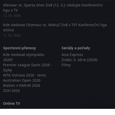
Alkmaar vs. Sparta dnes živě (12. 3.): sledujte Konferenční
ligu v TV
12. 03. 2026
Kde sledovat Olomouc vs. Mohuč živě v TV? Konferenční liga
online
12. 03. 2026
Sportovní přenosy
Seriály a pořady
Kde sledovat olympiádu
Asia Express
2026?
Zrádci 3. série (2026)
Premier League Darts 2026 -
Filmy
šipky
WTA Ostrava 2026 - tenis
Australian Open 2026
Biatlon v NMnM 2026
ZOH 2026
Online TV
Lepší.TV
Zavřít reklamu