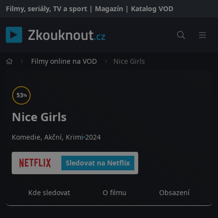
Filmy, seriály, TV a sport | Magazín | Katalog VOD
Filmy online na VOD
Nice Girls
53
%
Nice Girls
Komedie, Akční, Krimi
2024
Sledovat na Netflix
Kde sledovat
O filmu
Obsazení