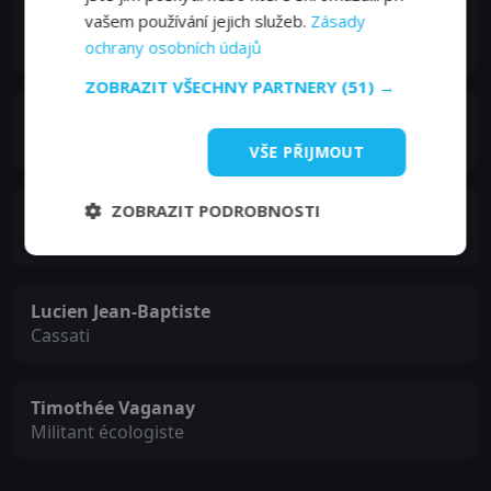
Katrina Durden
vašem používání jejich služeb.
Zásady
Kim
ochrany osobních údajů
ZOBRAZIT VŠECHNY PARTNERY
(51) →
Franz Lang
Valence
VŠE PŘIJMOUT
ZOBRAZIT PODROBNOSTI
Nyko
Benny
Lucien Jean-Baptiste
Cassati
Timothée Vaganay
Militant écologiste