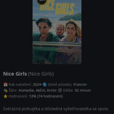
Nice Girls
(Nice Girls)
📅 Rok natočení:
2024
🌎 Země původu:
Francie
🎭 Žánr:
Komedie
,
Akční
,
Krimi
🎬 Délka:
92 minut
⭐ Hodnocení:
53
% (
74
hodnocení)
Svérázná policajtka a důsledná vyšetřovatelka se spolu