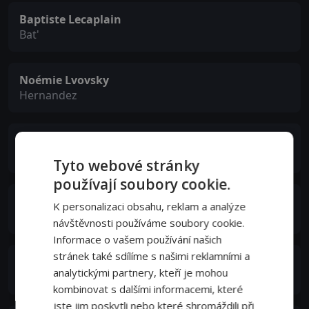
Baptiste Lecaplain
Bat'
Noémie Lvovsky
Hernandez
Antoine Duléry
Mamich
Tyto webové stránky
používají soubory cookie.
Benjamin Baroche
K personalizaci obsahu, reklam a analýze
César
návštěvnosti používáme soubory cookie.
Informace o vašem používání našich
stránek také sdílíme s našimi reklamními a
Jess Liaudin
analytickými partnery, kteří je mohou
Bauer
kombinovat s dalšími informacemi, které
jste jim poskytli nebo které shromáždili při