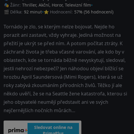
🎭 Žánr:
Thriller
,
Akční
,
Horor
,
Televizní film
🎬 Délka:
92 minut
⭐ Hodnocení:
57
% (
56
hodnocení)
Tornádo je zlo, se kterým nelze bojovat. Nejde ho
porazit ani zastavit, vždy vyhraje. Jediná možnost na
přežití je ukrýt se před ním. A potom počítat ztráty. K
záchraně života je třeba včasné varování, ale kdo by v
oblastech, kde se tornáda běžně nevyskytují, sledoval,
jestli nehrozí nebezpečí? Jen náhodou objeví blížící se
hrozbu April Saundersová (Mimi Rogers), která se už
roky zabývá zkoumáním přírodních živlů. Těžko jí ale
někdo uvěří, že se na Seattle žene katastrofa, kterou si
jeho obyvatelé neumějí představit ani ve svých
nejčernějších nočních můrách…
Sledovat online na
PrimaPlus