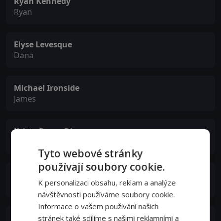
Ryan Kennedy
Ryan
Elyse Levesque
Dana
Michael Ironside
James
Kristy Dawn Dinsmore
Young April
Tyto webové stránky
používají soubory cookie.
Ryan Grantham
K personalizaci obsahu, reklam a analýze
Young Sean
návštěvnosti používáme soubory cookie.
Informace o vašem používání našich
Matthew Kevin Anderson
stránek také sdílíme s našimi reklamními a