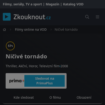
Filmy, seriály, TV a sport | Magazín | Katalog VOD
Filmy online na VOD
Ničivé tornádo
57
%
Ničivé tornádo
Thriller, Akční, Horor, Televizní film
2008
Sledovat na
PrimaPlus
Kde sledovat
O filmu
Obsazení