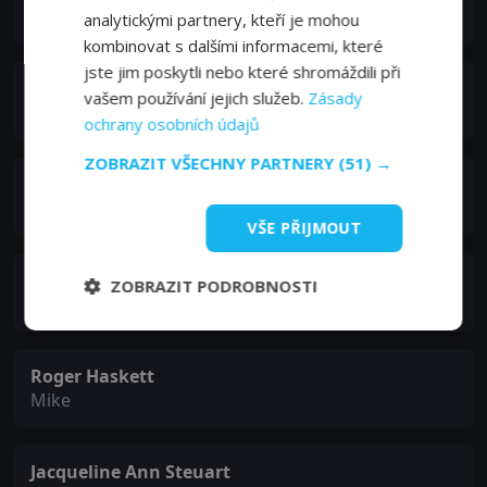
Lew
analytickými partnery, kteří je mohou
kombinovat s dalšími informacemi, které
jste jim poskytli nebo které shromáždili při
Tracy Trueman
vašem používání jejich služeb.
Zásady
Molly
ochrany osobních údajů
ZOBRAZIT VŠECHNY PARTNERY
(51) →
Leanne Adachi
Drama Teacher
VŠE PŘIJMOUT
Shawn Reis
ZOBRAZIT PODROBNOSTI
State Trooper
Roger Haskett
Mike
Jacqueline Ann Steuart