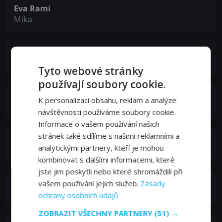
Eva Rami
Mika
Solal Bouloudnine
Mourad
Tyto webové stránky
používají soubory cookie.
Frédéric Deleersnyder
K personalizaci obsahu, reklam a analýze
Lieutenant Théo
návštěvnosti používáme soubory cookie.
Informace o vašem používání našich
stránek také sdílíme s našimi reklamními a
Christiane Conil
analytickými partnery, kteří je mohou
Sophie Désenclos
kombinovat s dalšími informacemi, které
jste jim poskytli nebo které shromáždili při
Jacques Brunet
vašem používání jejich služeb.
Zásady
Admiral
ochrany osobních údajů
ZOBRAZIT VŠECHNY PARTNERY
(51) →