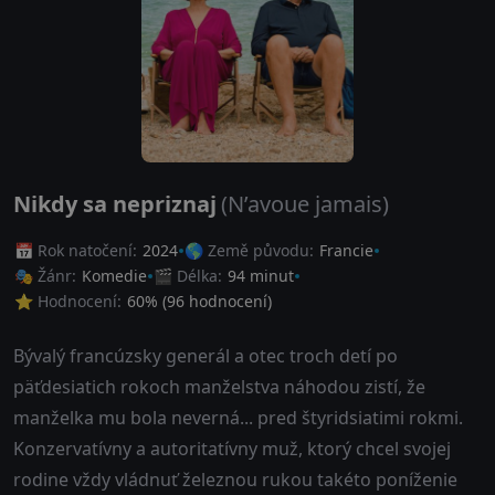
Nikdy sa nepriznaj
(N’avoue jamais)
📅 Rok natočení:
2024
🌎 Země původu:
Francie
🎭 Žánr:
Komedie
🎬 Délka:
94 minut
⭐ Hodnocení:
60
% (
96
hodnocení)
Bývalý francúzsky generál a otec troch detí po
päťdesiatich rokoch manželstva náhodou zistí, že
manželka mu bola neverná... pred štyridsiatimi rokmi.
Konzervatívny a autoritatívny muž, ktorý chcel svojej
rodine vždy vládnuť železnou rukou takéto poníženie