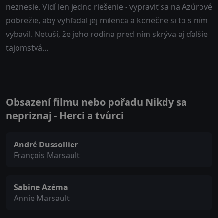
neznesie. Vidí len jedno riešenie - vypraviť sa na Azúrové
pobrežie, aby vyhľadal jej milenca a konečne si to s ním
vybavil. Netuší, že jeho rodina pred ním skrýva aj ďalšie
tajomstvá...
Obsazení filmu nebo pořadu Nikdy sa
nepriznaj - Herci a tvůrci
André Dussollier
François Marsault
Sabine Azéma
Annie Marsault