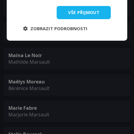
Céline Esperin
Solène
VŠE PŘIJMOUT
ZOBRAZIT PODROBNOSTI
Claire Abeille
Eugénie Marsault
Maïna Le Noir
Mathilde Marsault
Maëlys Moreau
Bérénice Marsault
Marie Fabre
Marjorie Marsault