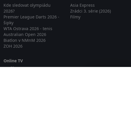
Kde sledovat olympiádu
Asia Express
2026?
Zrádci 3. série (2026)
Premier League Darts 2026 -
Filmy
šipky
WTA Ostrava 2026 - tenis
Australian Open 2026
Biatlon v NMnM 2026
ZOH 2026
Online TV
Lepší.TV
Zavřít reklamu
SledovaniTV
Skylink Live TV
Telly
NejPřipojení TV
Poda
Sportovní přenosy
GDPR
Zásady cookies
Redakce
O projektu Zkouknout.cz
Obchodní podmínky
Etický kodex
Kontakt