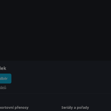
dek
odběr
dajů
.
portovní přenosy
Seriály a pořady