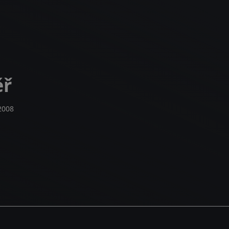
ěř
2008