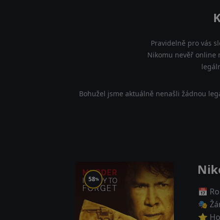
K
Pravidelně pro vás s
Nikomu nevěř online n
legál
Bohužel jsme aktuálně nenašli žádnou legá
Nik
58
%
📅 Ro
🎭 Žá
⭐ Ho