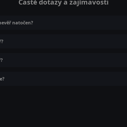
Časté dotazy a zajímavosti
nevěř natočen?
ř?
ř?
e?