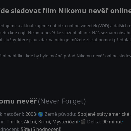
de sledovat film Nikomu nevěř onlin
ledujeme a aktualizujeme nabídku online videoték (VOD) a dalších m
ebo kde najít Nikomu nevěř ke stažení offline. Náš seznam obsahuj
ní služby, které jsou zdarma nebo je můžete získat pomocí předpla
lní nabídku, kde by bylo možné pořad Nikomu nevěř online sledov
omu nevěř
(Never Forget)
k natočení:
2008
🌎 Země původu:
Spojené státy americké
nr:
Thriller
,
Akční
,
Krimi
,
Mysteriózní
🎬 Délka:
90 minut
dnocení:
58
% (
5
hodnocení)