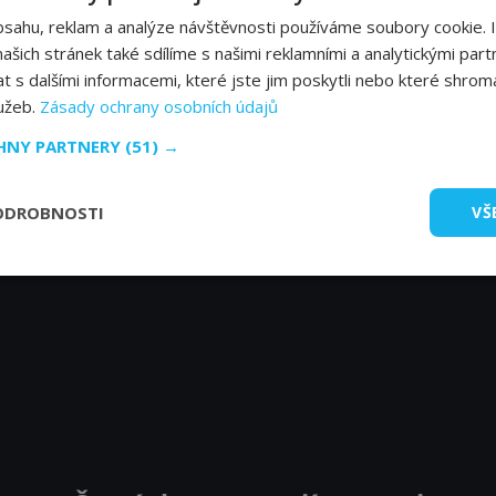
bsahu, reklam a analýze návštěvnosti používáme soubory cookie. 
šich stránek také sdílíme s našimi reklamními a analytickými partn
s dalšími informacemi, které jste jim poskytli nebo které shromá
lužeb.
Zásady ochrany osobních údajů
CHNY PARTNERY
(51) →
ODROBNOSTI
VŠ