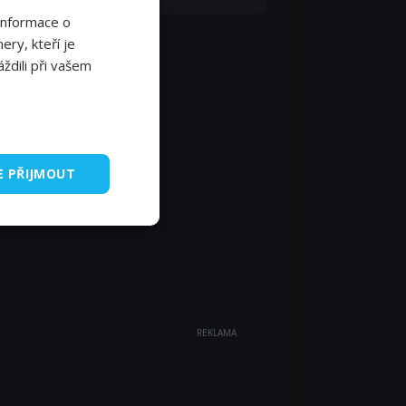
Informace o
ery, kteří je
ždili při vašem
E PŘIJMOUT
REKLAMA