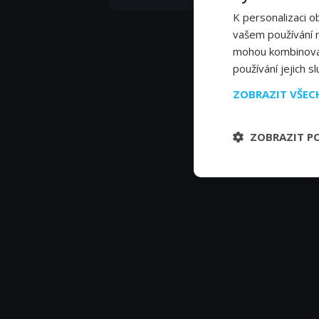
K personalizaci o
vašem používání na
mohou kombinovat 
používání jejich s
ZOBRAZIT VŠE
ZOBRAZIT P