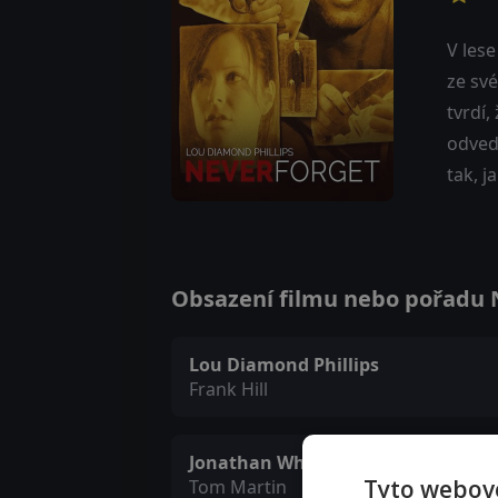
V lese
ze své
tvrdí,
odved
tak, j
Obsazení filmu nebo pořadu N
Lou Diamond Phillips
Frank Hill
Jonathan Whittaker
Tyto webové
Tom Martin