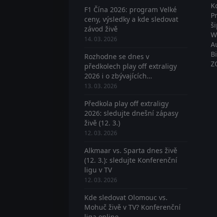
K
F1 Čína 2026: program Velké
P
ceny, výsledky a kde sledovat
š
závod živě
W
14. 03. 2026
A
B
Rozhodne se dnes v
Z
předkolech play off extraligy
2026 i o zbývajících
postupujících? Sledujte živě
13. 03. 2026
Předkola play off extraligy
2026: sledujte dnešní zápasy
živě (12. 3.)
12. 03. 2026
Alkmaar vs. Sparta dnes živě
(12. 3.): sledujte Konferenční
ligu v TV
12. 03. 2026
Kde sledovat Olomouc vs.
Mohuč živě v TV? Konferenční
liga online