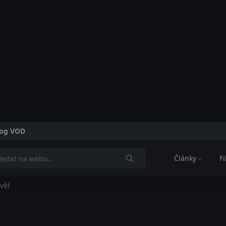
alog VOD
Články
F
věř