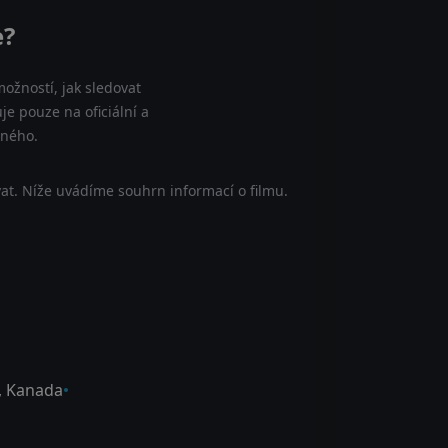
e?
ožností, jak sledovat
e pouze na oficiální a
tného.
at. Níže uvádíme souhrn informací o filmu.
,
Kanada