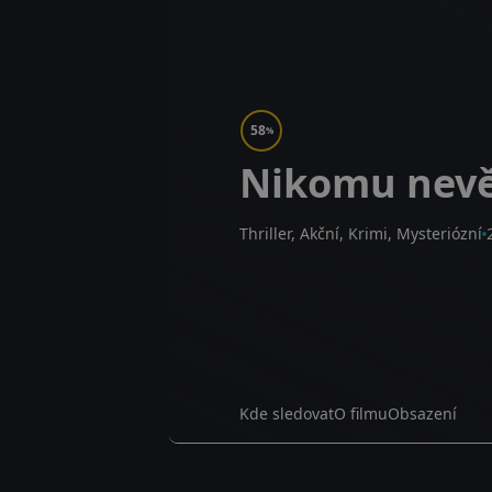
58
%
Nikomu nev
Thriller, Akční, Krimi, Mysteriózní
Kde sledovat
O filmu
Obsazení