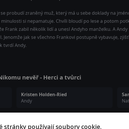
 se probudí zraněný muž, který má u sebe doklady na jméno 
 minulosti si nepamatuje. Chvíli bloudí po lese a potom pot
 že Frank zabil několik lidí a unesl Andyho manželku. A Andy
l. Jenomže jak se všechno Frankovi postupně vybavuje, zjiš
ak tvrdí Andy.
ikomu nevěř - Herci a tvůrci
Kristen Holden-Ried
Sa
Andy
Na
James Byron
Ja
 stránky používají soubory cookie.
Kurt
Sa