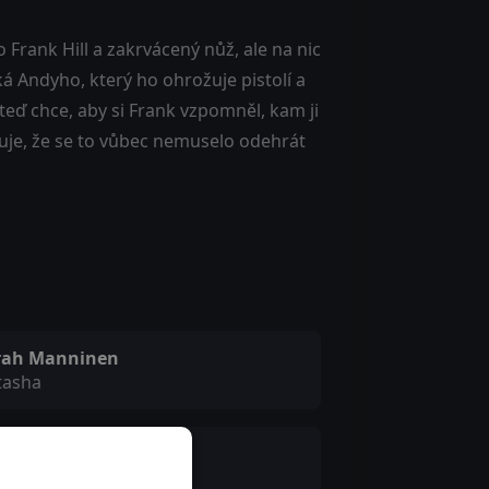
Frank Hill a zakrvácený nůž, ale na nic
ká Andyho, který ho ohrožuje pistolí a
 teď chce, aby si Frank vzpomněl, kam ji
ťuje, že se to vůbec nemuselo odehrát
rah Manninen
tasha
net Morin
ra