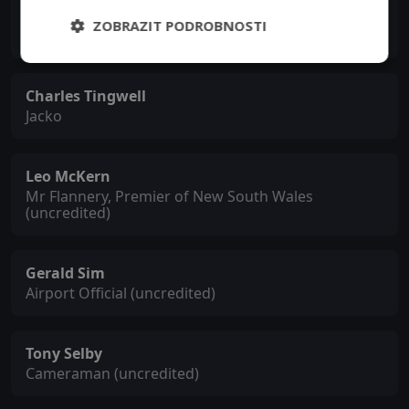
Paul Grist
ZOBRAZIT PODROBNOSTI
Coburn
Charles Tingwell
Jacko
Leo McKern
Mr Flannery, Premier of New South Wales
(uncredited)
Gerald Sim
Airport Official (uncredited)
Tony Selby
Cameraman (uncredited)