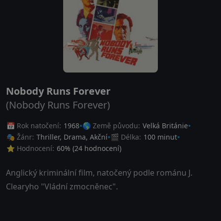
Nobody Runs Forever
(Nobody Runs Forever)
📅 Rok natočení:
1968
🌎 Země původu:
Velká Británie
🎭 Žánr:
Thriller
,
Drama
,
Akční
🎬 Délka:
100 minut
⭐ Hodnocení:
60
% (
24
hodnocení)
Anglický kriminální film, natočený podle románu J.
Clearyho "Vládní zmocněnec".