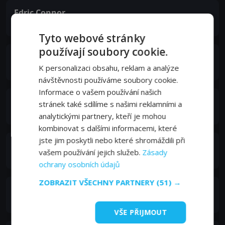
Edric Connor
Julius
Tyto webové stránky
používají soubory cookie.
Burt Kwouk
Pham Chimh
K personalizaci obsahu, reklam a analýze
návštěvnosti používáme soubory cookie.
Informace o vašem používání našich
Russell Napier
stránek také sdílíme s našimi reklamními a
Leeds
analytickými partnery, kteří je mohou
kombinovat s dalšími informacemi, které
jste jim poskytli nebo které shromáždili při
Ken Wayne
vašem používání jejich služeb.
Zásady
Ferguson
ochrany osobních údajů
ZOBRAZIT VŠECHNY PARTNERY
(51) →
Franchot Tone
Ambassador Townsend
VŠE PŘIJMOUT