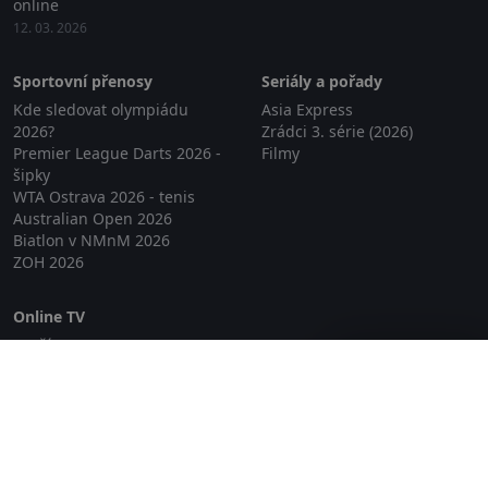
online
12. 03. 2026
Sportovní přenosy
Seriály a pořady
Kde sledovat olympiádu
Asia Express
2026?
Zrádci 3. série (2026)
Premier League Darts 2026 -
Filmy
šipky
WTA Ostrava 2026 - tenis
Australian Open 2026
Biatlon v NMnM 2026
ZOH 2026
Online TV
Lepší.TV
Zavřít reklamu
SledovaniTV
Skylink Live TV
Telly
NejPřipojení TV
Poda
Sportovní přenosy