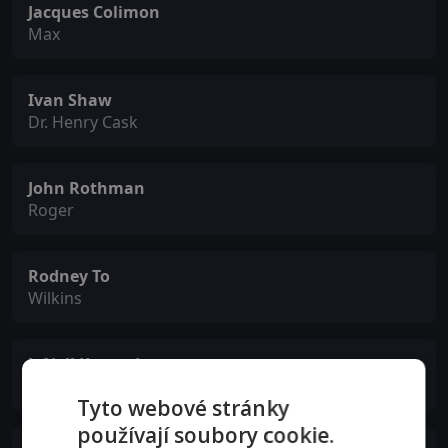
Jacques Colimon
Max
Ivan Shaw
Dr. Henry Cask
John Rothman
Roger
Rodney To
Wilkins
JoNell Kennedy
Gordon
Tyto webové stránky
používají soubory cookie.