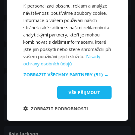
Julie Benz
K personalizaci obsahu, reklam a analýze
Cassie Lowe
návštěvnosti používáme soubory cookie.
Informace o vašem používání našich
Brandon Keener
stránek také sdílíme s našimi reklamními a
David Lowe
analytickými partnery, kteří je mohou
kombinovat s dalšími informacemi, které
jste jim poskytli nebo které shromáždili při
Stephon Fuller
vašem používání jejich služeb.
Zásady
Joshua
ochrany osobních údajů
ZOBRAZIT VŠECHNY PARTNERY
(51) →
A.J. Tannen
Mike
VŠE PŘIJMOUT
Ji Eun Hwang
ZOBRAZIT PODROBNOSTI
Moira
Asia Jackson