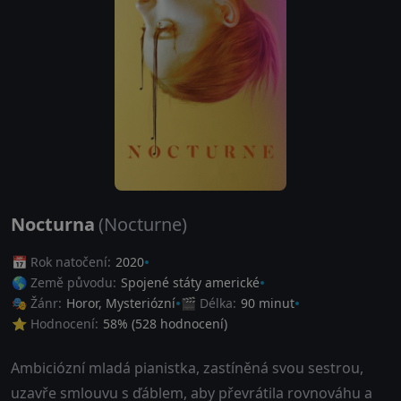
Nocturna
(Nocturne)
📅 Rok natočení:
2020
🌎 Země původu:
Spojené státy americké
🎭 Žánr:
Horor
,
Mysteriózní
🎬 Délka:
90 minut
⭐ Hodnocení:
58
% (
528
hodnocení)
Ambiciózní mladá pianistka, zastíněná svou sestrou,
uzavře smlouvu s ďáblem, aby převrátila rovnováhu a