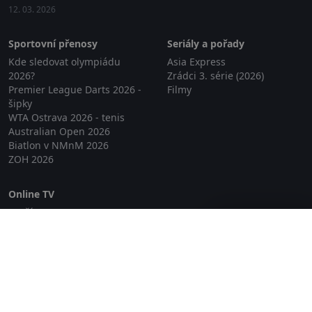
12. 03. 2026
Sportovní přenosy
Seriály a pořady
Kde sledovat olympiádu
Asia Express
2026?
Zrádci 3. série (2026)
Premier League Darts 2026 -
Filmy
šipky
WTA Ostrava 2026 - tenis
Australian Open 2026
Biatlon v NMnM 2026
ZOH 2026
Online TV
Lepší.TV
Zavřít reklamu
SledovaniTV
Skylink Live TV
Telly
NejPřipojení TV
Poda
Sportovní přenosy