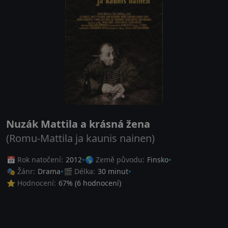
Nuzák Mattila a krásná žena
(Romu-Mattila ja kaunis nainen)
📅 Rok natočení:
2012
🌎 Země původu:
Finsko
🎭 Žánr:
Drama
🎬 Délka:
30 minut
⭐ Hodnocení:
67
% (
6
hodnocení)