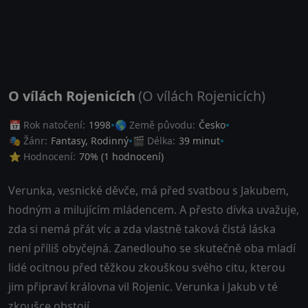
O vílách Rojenicích
(O vílách Rojenicích)
📅 Rok natočení:
1998
🌎 Země původu:
Česko
🎭 Žánr:
Fantasy
,
Rodinný
🎬 Délka:
39 minut
⭐ Hodnocení:
70
% (
1
hodnocení)
Verunka, vesnické děvče, má před svatbou s Jakubem,
hodným a milujícím mládencem. A přesto dívka uvažuje,
zda si nemá přát víc a zda vlastně taková čistá láska
není příliš obyčejná. Zanedlouho se skutečně oba mladí
lidé ocitnou před těžkou zkouškou svého citu, kterou
jim připraví královna vil Rojenic. Verunka i Jakub v té
zkoušce obstojí.