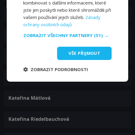
kombinovat s dalšími informacemi, které
jste jim poskytli nebo které shromáždili při
Helena Bartlová
vašem používání jejich služeb.
Zásady
ochrany osobních údajů
Astrid Bernkope
ZOBRAZIT VŠECHNY PARTNERY
(51) →
VŠE PŘIJMOUT
Evženie Fastnerová
ZOBRAZIT PODROBNOSTI
Marigula Karastathi
Kateřina Mátlová
Kateřina Riedelbauchová