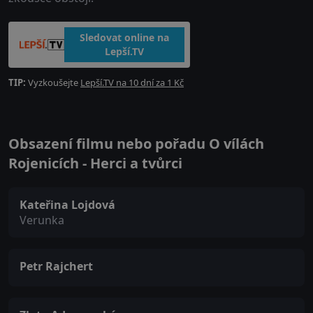
Sledovat online na
Lepší.TV
TIP:
Vyzkoušejte
Lepší.TV na 10 dní za 1 Kč
Obsazení filmu nebo pořadu O vílách
Rojenicích - Herci a tvůrci
Kateřina Lojdová
Verunka
Petr Rajchert