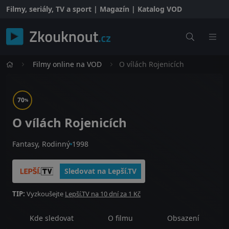
Filmy, seriály, TV a sport | Magazín | Katalog VOD
Filmy online na VOD
O vílách Rojenicích
70
%
O vílách Rojenicích
Fantasy, Rodinný
1998
Sledovat na Lepší.TV
TIP:
Vyzkoušejte
Lepší.TV na 10 dní za 1 Kč
Kde sledovat
O filmu
Obsazení