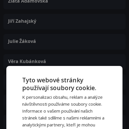
Zlata Adamovská
Jiří Zahajský
Julie Žáková
Věra Kubánková
Tyto webové stránky
Věra Koktová
používají soubory cookie.
K personalizaci obsahu, reklam a analýze
Jiří Valšuba
návštěvnosti používáme soubory cookie.
Informace o vašem používání našich
stránek také sdílíme s našimi reklamními a
Jarmila Jelínková
analytickými partnery, kteří je mohou