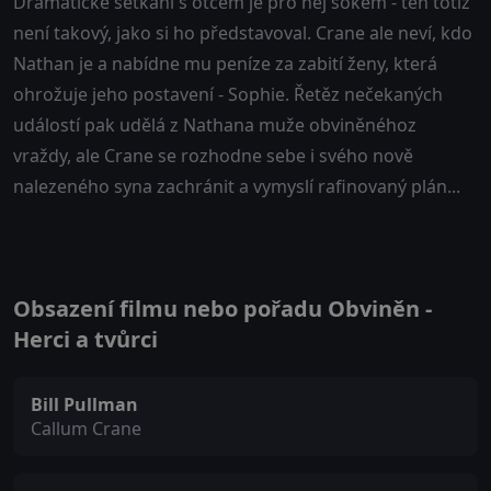
Dramatické setkání s otcem je pro něj šokem - ten totiž
není takový, jako si ho představoval. Crane ale neví, kdo
Nathan je a nabídne mu peníze za zabití ženy, která
ohrožuje jeho postavení - Sophie. Řetěz nečekaných
událostí pak udělá z Nathana muže obviněnéhoz
vraždy, ale Crane se rozhodne sebe i svého nově
nalezeného syna zachránit a vymyslí rafinovaný plán...
Obsazení filmu nebo pořadu Obviněn -
Herci a tvůrci
Bill Pullman
Callum Crane