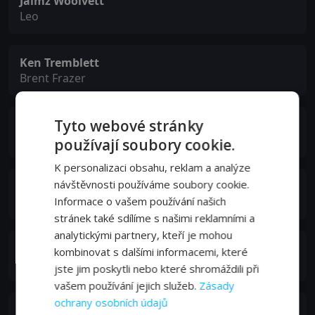
Jaimz Woolvett
Leo
Ken Tremblett
Brent Frazer
Tyto webové stránky
Gillian Barber
Maddy Corrigan
používají soubory cookie.
K personalizaci obsahu, reklam a analýze
návštěvnosti používáme soubory cookie.
Duncan Fraser
Informace o vašem používání našich
Martin Corrigan
stránek také sdílíme s našimi reklamními a
analytickými partnery, kteří je mohou
Bruce Harwood
kombinovat s dalšími informacemi, které
Miles
jste jim poskytli nebo které shromáždili při
vašem používání jejich služeb.
Zásady
ochrany osobních údajů
Hiro Kanagawa