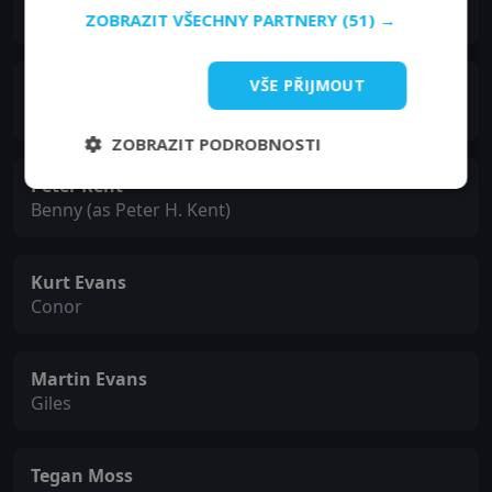
Police Detective
ZOBRAZIT VŠECHNY PARTNERY
(51) →
VŠE PŘIJMOUT
Garry Chalk
Police Chief
ZOBRAZIT PODROBNOSTI
Peter Kent
Benny (as Peter H. Kent)
Kurt Evans
Conor
Martin Evans
Giles
Tegan Moss