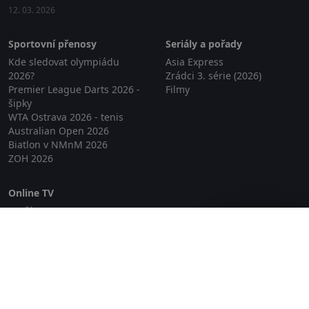
12. 03. 2026
Sportovní přenosy
Seriály a pořady
Kde sledovat olympiádu
Asia Express
2026?
Zrádci 3. série (2026)
Premier League Darts 2026 -
Filmy
šipky
WTA Ostrava 2026 - tenis
Australian Open 2026
Biatlon v NMnM 2026
ZOH 2026
Online TV
Lepší.TV
Zavřít reklamu
SledovaniTV
Skylink Live TV
Telly
NejPřipojení TV
Poda
Sportovní přenosy