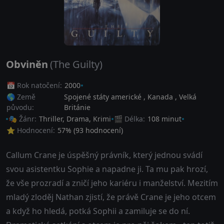
Obviněn
(The Guilty)
📅 Rok natočení:
2000
🌎 Země
Spojené státy americké
,
Kanada
,
Velká
původu:
Británie
🎭 Žánr:
Thriller
,
Drama
,
Krimi
🎬 Délka:
108 minut
⭐ Hodnocení:
57
% (
93
hodnocení)
Callum Crane je úspěšný právník, který jednou svádí
svou asistentku Sophie a napadne ji. Ta mu pak hrozí,
že vše prozradí a zničí jeho kariéru i manželství. Mezitím
mladý zloděj Nathan zjistí, že právě Crane je jeho otcem
a když ho hledá, potká Sophii a zamiluje se do ní.