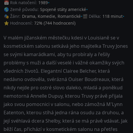
📅 Rok natočení:
1989
🌎 Země původu:
Spojené státy americké
🎭 Žánr:
Drama
,
Komedie
,
Romantické
🎬 Délka:
118 minut
⭐ Hodnocení:
72
% (
744
hodnocení)
V malém jižanském městečku kdesi v Louisianě se v
kosmetickém salonu setkává jeho majitelka Truvy Jones
se svými kamarádkami, aby tu probíraly a řešily
problémy s muži a další veselé i vážné okamžiky svých
všedních životů. Elegantní Clairee Belcher, která
nedávno ovdověla, svérázná Ouiser Boudreaux, která
nikdy nejde pro ostré slovo daleko, mladá a poněkud
nemotorná Annelle Dupuy, kterou Truvy právě přijala
jako svou pomocnici v salonu, nebo zámožná M'Lynn
Eatenton, kterou stíhá jedna rána osudu za druhou, a
její svéhlavá dcera Shelby, která se má právě vdávat. Jak
běží čas, přichází v kosmetickém salonu na přetřes