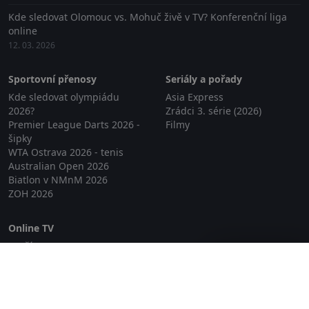
Kde sledovat Olomouc vs. Mohuč živě v TV? Konferenční liga
online
12. 03. 2026
Sportovní přenosy
Seriály a pořady
Kde sledovat olympiádu
Asia Express
2026?
Zrádci 3. série (2026)
Premier League Darts 2026 -
Filmy
šipky
WTA Ostrava 2026 - tenis
Australian Open 2026
Biatlon v NMnM 2026
ZOH 2026
Online TV
Lepší.TV
Zavřít reklamu
SledovaniTV
Skylink Live TV
Telly
NejPřipojení TV