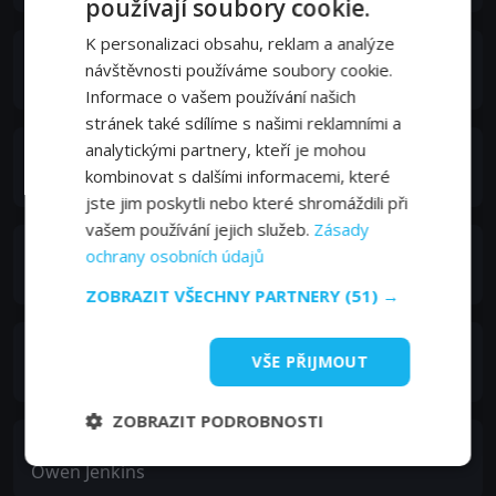
používají soubory cookie.
K personalizaci obsahu, reklam a analýze
Tom Skerritt
návštěvnosti používáme soubory cookie.
Drum Eatenton
Informace o vašem používání našich
stránek také sdílíme s našimi reklamními a
analytickými partnery, kteří je mohou
Sam Shepard
kombinovat s dalšími informacemi, které
Spud Jones
jste jim poskytli nebo které shromáždili při
vašem používání jejich služeb.
Zásady
Dylan McDermott
ochrany osobních údajů
Jackson Latcherie
ZOBRAZIT VŠECHNY PARTNERY
(51) →
Kevin J. O'Connor
VŠE PŘIJMOUT
Sammy Desoto
ZOBRAZIT PODROBNOSTI
Bill McCutcheon
Owen Jenkins