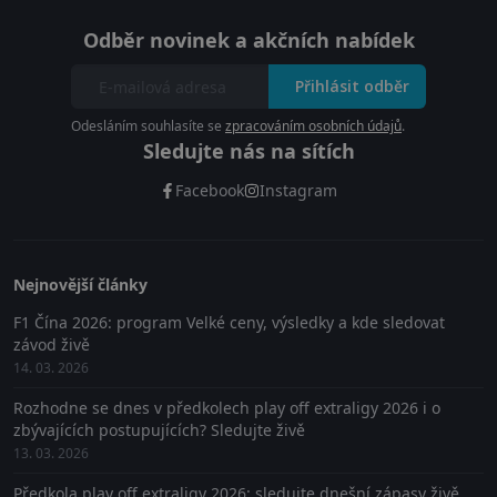
Odběr novinek a akčních nabídek
Přihlásit odběr
Odesláním souhlasíte se
zpracováním osobních údajů
.
Sledujte nás na sítích
Facebook
Instagram
Nejnovější články
F1 Čína 2026: program Velké ceny, výsledky a kde sledovat
závod živě
14. 03. 2026
Rozhodne se dnes v předkolech play off extraligy 2026 i o
zbývajících postupujících? Sledujte živě
13. 03. 2026
Předkola play off extraligy 2026: sledujte dnešní zápasy živě