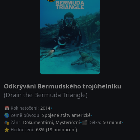
Odkrývání Bermudského trojúhelníku
(Drain the Bermuda Triangle)
📅 Rok natočení:
2014
🌎 Země původu:
Spojené státy americké
🎭 Žánr:
Dokumentární
,
Mysteriózní
🎬 Délka:
50 minut
⭐ Hodnocení:
68
% (
18
hodnocení)