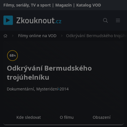
Filmy, seriály, TV a sport | Magazín | Katalog VOD
Filmy online na VOD
Odkrývání Bermudského trojúhe
68
%
Odkrývání Bermudského
trojúhelníku
Dokumentární, Mysteriózní
2014
Kde sledovat
O filmu
Obsazení