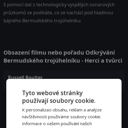
S pomocí dat z technologicky vyspělých sonarových
průzkumů se podíváte, co se nachází pod hladinou
bájného Bermudského trojúhelníku.
Obsazení filmu nebo pořadu Odkrývání
Bermudského trojúhelníku - Herci a tvůrci
Russell Boulter
Narrator
Tyto webové stránky
používají soubory cookie.
K personalizaci obsahu, reklam a analýze
návštěvnosti používáme soubory cookie.
Informace o vašem používání našich