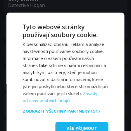
Detective Hogan
Katherine Diaz
Tyto webové stránky
Nicole
používají soubory cookie.
K personalizaci obsahu, reklam a analýze
Jessica Galinas
návštěvnosti používáme soubory cookie.
Kelsey
Informace o vašem používání našich
stránek také sdílíme s našimi reklamními a
analytickými partnery, kteří je mohou
Seth Goodfellow
kombinovat s dalšími informacemi, které
Mark Harding
jste jim poskytli nebo které shromáždili při
vašem používání jejich služeb.
Zásady
ochrany osobních údajů
Kiki Harris
Megan
ZOBRAZIT VŠECHNY PARTNERY
(51) →
Tatum Price
VŠE PŘIJMOUT