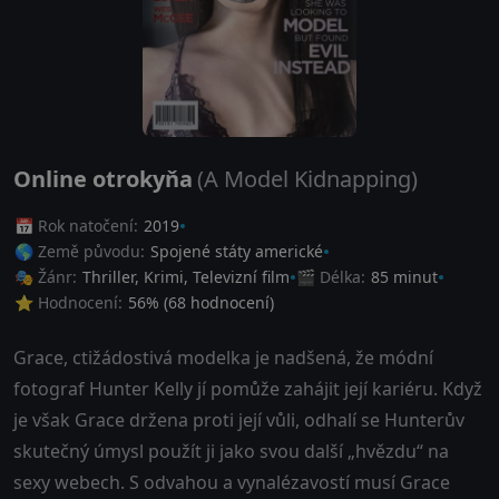
Online otrokyňa
(A Model Kidnapping)
📅 Rok natočení:
2019
🌎 Země původu:
Spojené státy americké
🎭 Žánr:
Thriller
,
Krimi
,
Televizní film
🎬 Délka:
85 minut
⭐ Hodnocení:
56
% (
68
hodnocení)
Grace, ctižádostivá modelka je nadšená, že módní
fotograf Hunter Kelly jí pomůže zahájit její kariéru. Když
je však Grace držena proti její vůli, odhalí se Hunterův
skutečný úmysl použít ji jako svou další „hvězdu“ na
sexy webech. S odvahou a vynalézavostí musí Grace