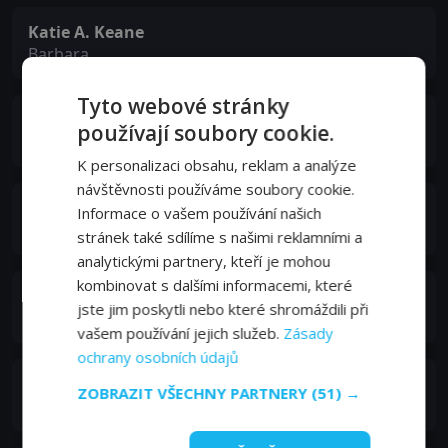
Katie A. Keane
Barbara
Tyto webové stránky
Shelley Robertson
používají soubory cookie.
Elizabeth
K personalizaci obsahu, reklam a analýze
návštěvnosti používáme soubory cookie.
Stacey Travis
Informace o vašem používání našich
Ms. Benson
stránek také sdílíme s našimi reklamními a
analytickými partnery, kteří je mohou
kombinovat s dalšími informacemi, které
Devin Kawaoka
jste jim poskytli nebo které shromáždili při
Gary
vašem používání jejich služeb.
Zásady
ochrany osobních údajů
Cissy Wellman
ZOBRAZIT VŠECHNY PARTNERY
(51) →
Imogen