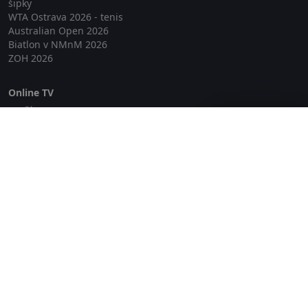
šipky
WTA Ostrava 2026 - tenis
Australian Open 2026
Biatlon v NMnM 2026
ZOH 2026
Online TV
Lepší.TV
Zavřít reklamu
SledovaniTV
Skylink Live TV
Telly
NejPřipojení TV
Poda
Sportovní přenosy
GDPR
Zásady cookies
Redakce
O projektu Zkouknout.cz
Obchodní podmínky
Etický kodex
Kontakt
Copyright © 2026 zkouknout.cz
Digitální agentura Smit Media