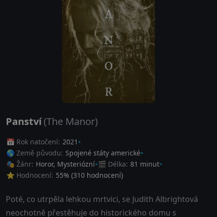
Panství
(The Manor)
📅 Rok natočení:
2021
🌎 Země původu:
Spojené státy americké
🎭 Žánr:
Horor
,
Mysteriózní
🎬 Délka:
81 minut
⭐ Hodnocení:
55
% (
310
hodnocení)
Poté, co utrpěla lehkou mrtvici, se Judith Albrightová
neochotně přestěhuje do historického domu s