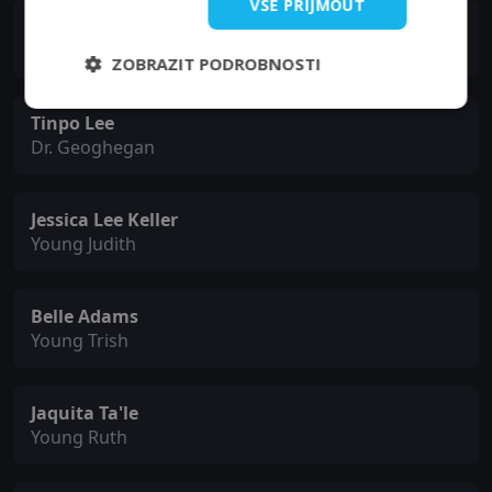
VŠE PŘIJMOUT
Robert Rusler
George
ZOBRAZIT PODROBNOSTI
Tinpo Lee
Dr. Geoghegan
Jessica Lee Keller
Young Judith
Belle Adams
Young Trish
Jaquita Ta'le
Young Ruth