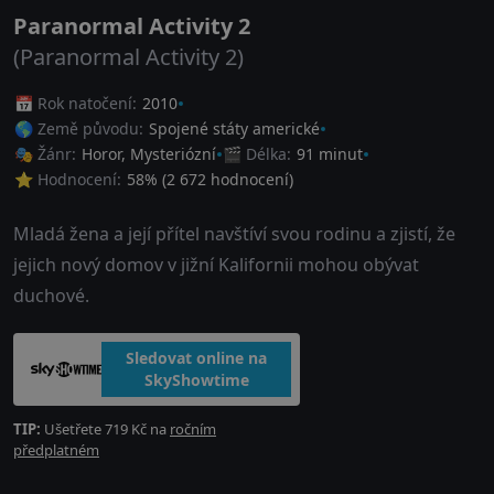
Paranormal Activity 2
(Paranormal Activity 2)
📅 Rok natočení:
2010
🌎 Země původu:
Spojené státy americké
🎭 Žánr:
Horor
,
Mysteriózní
🎬 Délka:
91 minut
⭐ Hodnocení:
58
% (
2 672
hodnocení)
Mladá žena a její přítel navštíví svou rodinu a zjistí, že
jejich nový domov v jižní Kalifornii mohou obývat
duchové.
Sledovat online na
SkyShowtime
TIP:
Ušetřete 719 Kč na
ročním
předplatném