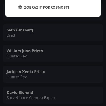
ZOBRAZIT PODROBNOSTI
Micah Sloat
Micah Sloat
Seth Ginsberg
Brad
William Juan Prieto
Hunter Rey
Jackson Xenia Prieto
Hunter Rey
David Bierend
Surveillance Camera Expert