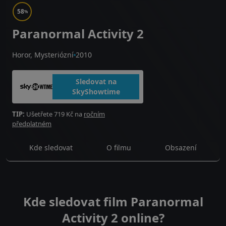
58
%
Paranormal Activity 2
Horor, Mysteriózní
2010
Sledovat na
SkyShowtime
TIP:
Ušetřete 719 Kč na
ročním
předplatném
Kde sledovat
O filmu
Obsazení
Kde sledovat film Paranormal
Activity 2 online?