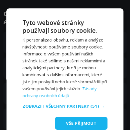
Obsazení filmu nebo pořadu Paranormal
Activity 2 - Herci a tvůrci
Tyto webové stránky
používají soubory cookie.
Sprague Grayden
K personalizaci obsahu, reklam a analýze
Kristi Rey
návštěvnosti používáme soubory cookie.
Informace o vašem používání našich
stránek také sdílíme s našimi reklamními a
Brian Boland
analytickými partnery, kteří je mohou
Daniel Rey
kombinovat s dalšími informacemi, které
jste jim poskytli nebo které shromáždili při
vašem používání jejich služeb.
Zásady
Molly Ephraim
ochrany osobních údajů
Ali Rey
ZOBRAZIT VŠECHNY PARTNERY
(51) →
Katie Featherston
Katie Featherston
VŠE PŘIJMOUT