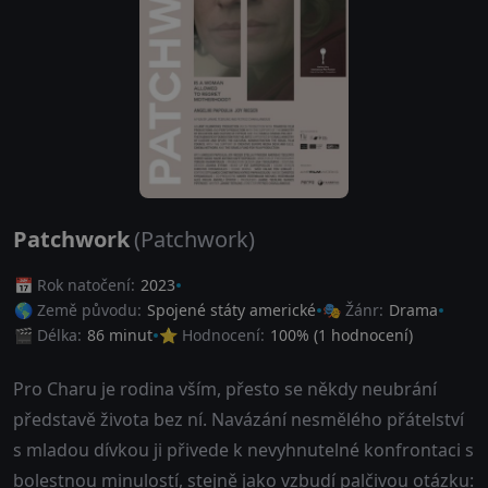
Patchwork
(Patchwork)
📅 Rok natočení:
2023
🌎 Země původu:
Spojené státy americké
🎭 Žánr:
Drama
🎬 Délka:
86 minut
⭐ Hodnocení:
100
% (
1
hodnocení)
Pro Charu je rodina vším, přesto se někdy neubrání
představě života bez ní. Navázání nesmělého přátelství
s mladou dívkou ji přivede k nevyhnutelné konfrontaci s
bolestnou minulostí, stejně jako vzbudí palčivou otázku: