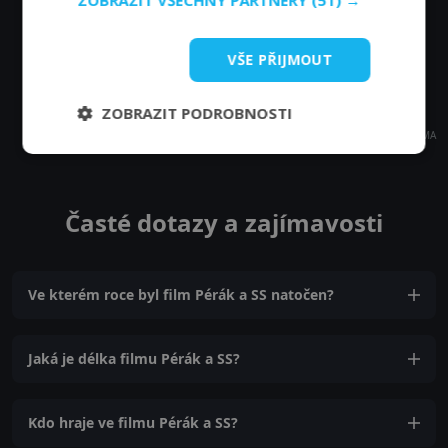
ZOBRAZIT VŠECHNY PARTNERY
(51) →
VŠE PŘIJMOUT
ZOBRAZIT PODROBNOSTI
REKLAMA
Časté dotazy a zajímavosti
Ve kterém roce byl film Pérák a SS natočen?
Jaká je délka filmu Pérák a SS?
Kdo hraje ve filmu Pérák a SS?