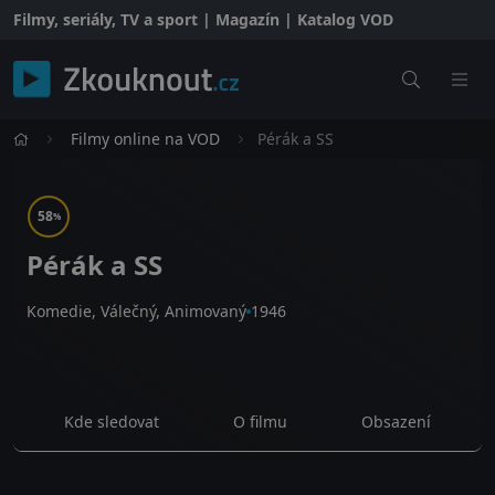
Filmy, seriály, TV a sport | Magazín | Katalog VOD
Filmy online na VOD
Pérák a SS
58
%
Pérák a SS
Komedie, Válečný, Animovaný
1946
Kde sledovat
O filmu
Obsazení