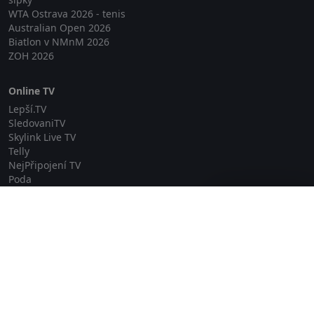
WTA Ostrava 2026 - tenis
Australian Open 2026
Biatlon v NMnM 2026
ZOH 2026
Online TV
Lepší.TV
SledovaniTV
Skylink Live TV
Telly
NejPřipojení TV
Poda
Sportovní přenosy
Zavřít reklamu
GDPR
Zásady cookies
Redakce
O projektu Zkouknout.cz
Obchodní podmínky
Etický kodex
Kontakt
Copyright © 2026 zkouknout.cz
Digitální agentura Smit Media