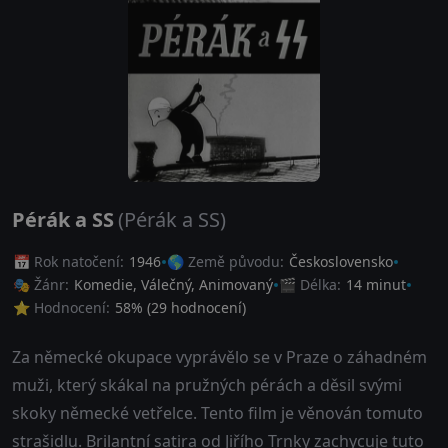
Pérák a SS
(Pérák a SS)
📅 Rok natočení:
1946
🌎 Země původu:
Československo
🎭 Žánr:
Komedie
,
Válečný
,
Animovaný
🎬 Délka:
14 minut
⭐ Hodnocení:
58
% (
29
hodnocení)
Za německé okupace vyprávělo se v Praze o záhadném
muži, který skákal na pružných pérách a děsil svými
skoky německé vetřelce. Tento film je věnován tomuto
strašidlu. Brilantní satira od Jiřího Trnky zachycuje tuto