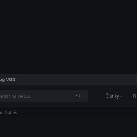
alog VOD
Články
F
us Goliáš