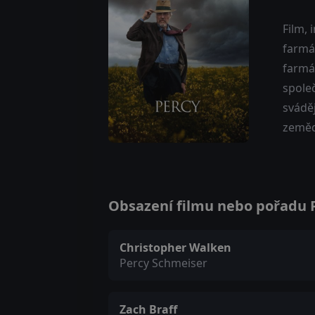
Film,
farmá
farmá
společ
sváděj
zeměd
Obsazení filmu nebo pořadu Pe
Christopher Walken
Percy Schmeiser
Zach Braff