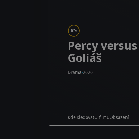
67
%
Percy versus
Goliáš
Drama
2020
Kde sledovat
O filmu
Obsazení