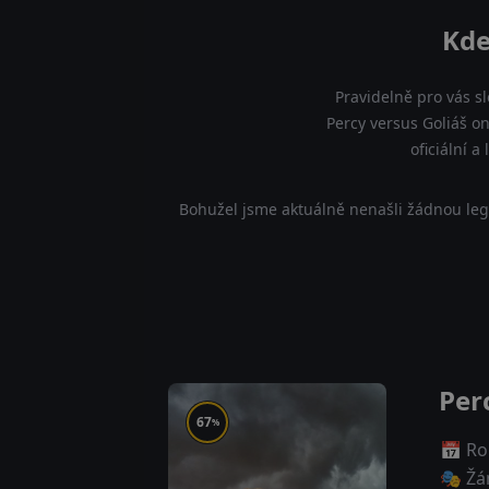
Kde
Pravidelně pro vás s
Percy versus Goliáš on
oficiální 
Bohužel jsme aktuálně nenašli žádnou leg
Per
67
%
📅 Ro
🎭 Žá