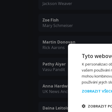
Jackson Weaver
Zoe Fish
Mary Schmeiser
Martin Donovan
Rick Aarons
Tyto webové
Pathy Aiyar
K personalizaci o
Vasu Pandit
vašem používání na
mohou kombinovat 
používání jejich s
Anna Hardwick
ZOBRAZIT VŠE
UK News Anchor
ZOBRAZIT P
Daina Leitold