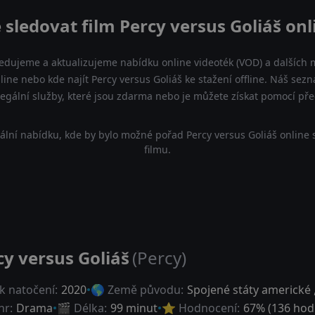
 sledovat film Percy versus Goliáš onl
ledujeme a aktualizujeme nabídku online videoték (VOD) a dalších m
line nebo kde najít Percy versus Goliáš ke stažení offline. Náš s
a legální služby, které jsou zdarma nebo je můžete získat pomocí př
ální nabídku, kde by bylo možné pořad Percy versus Goliáš online 
filmu.
cy versus Goliáš
(Percy)
k natočení:
2020
🌎 Země původu:
Spojené státy americké
nr:
Drama
🎬 Délka:
99 minut
⭐ Hodnocení:
67
% (
136
hod