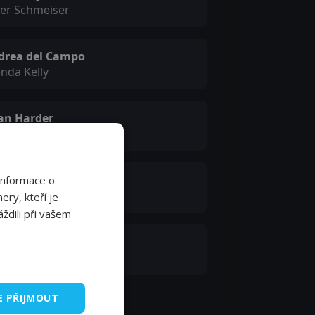
ter Schmeiser
drea del Campo
nda Kelly
an Harder
 Black
esto Griffith
Informace o
shington Post Reporter
ery, kteří je
ždili při vašem
tasha Krishnan
/ Indian News Anchor
E PŘIJMOUT