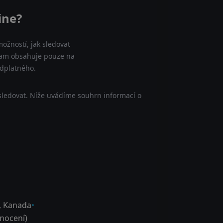
ine?
ožností, jak sledovat
eznam obsahuje pouze na
edplatného.
sledovat. Níže uvádíme souhrn informací o
,
Kanada
nocení)