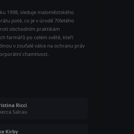
oku 1998, sleduje maloměstského
átu poté, co je v úrodě 70letého
proti obchodním praktikám
ých farmářů po celém světě, kteří
rdinou v zoufalé válce na ochranu práv
orporátní chamtivost.
istina Ricci
becca Salcau
ke Kirby