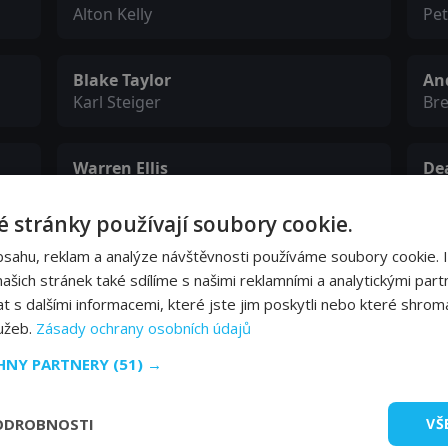
Alton Kelly
Pe
Blake Taylor
An
Karl Steiger
Bre
Warren Ellis
De
Mill Worker
Bob
 stránky používají soubory cookie.
Monique Alvarez
Ern
bsahu, reklam a analýze návštěvnosti používáme soubory cookie. 
Jane Doe
Wa
šich stránek také sdílíme s našimi reklamními a analytickými partn
s dalšími informacemi, které jste jim poskytli nebo které shromá
lužeb.
Zásady ochrany osobních údajů
Melissa Hood
Na
CHNY PARTNERY
(51) →
Meghan Lewis-O'Connor
UK 
ODROBNOSTI
VŠ
Sarah-Jane Marquez-Hicks