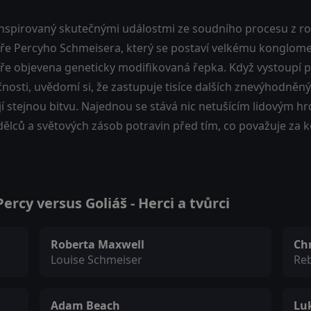
 inspirovaný skutečnými událostmi ze soudního procesu z r
ře Percyho Schmeisera, který se postaví velkému konglomer
ře objevena geneticky modifikovaná řepka. Když vystoupí 
nosti, uvědomí si, že zastupuje tisíce dalších znevýhodněn
í stejnou bitvu. Najednou se stává nic netušícím lidovým h
ělců a světových zásob potravin před tím, co považuje za k
rcy versus Goliáš - Herci a tvůrci
Roberta Maxwell
Chr
Louise Schmeiser
Re
Adam Beach
Lu