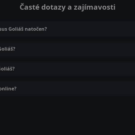
Časté dotazy a zajímavosti
rsus Goliáš natočen?
Goliáš?
Goliáš?
online?