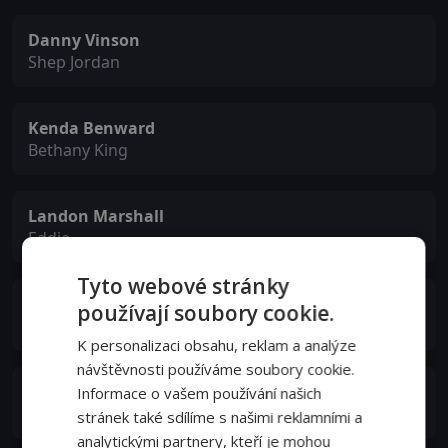
Danny Vinson
Shep Jordan
Kenda Benward
Bethany King
Landon Marshall
Eddie
Tyto webové stránky
Jason Bynum
používají soubory cookie.
Steel player
K personalizaci obsahu, reklam a analýze
návštěvnosti používáme soubory cookie.
Aaron Benward
Informace o vašem používání našich
David King
stránek také sdílíme s našimi reklamními a
analytickými partnery, kteří je mohou