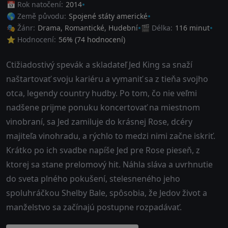
📅 Rok natočení:
2014
🌎 Země původu:
Spojené státy americké
🎭 Žánr:
Drama
,
Romantické
,
Hudební
🎬 Délka:
116 minut
⭐ Hodnocení:
56
% (
74
hodnocení)
Ctižiadostivý spevák a skladateľ Jed King sa snaží
naštartovať svoju kariéru a vymaniť sa z tieňa svojho
otca, legendy country hudby. Po tom, čo nie veľmi
nadšene prijme ponuku koncertovať na miestnom
vinobraní, sa Jed zamiluje do krásnej Rose, dcéry
majiteľa vinohradu, a rýchlo to medzi nimi začne iskriť.
Krátko po ich svadbe napíše Jed pre Rose pieseň, z
ktorej sa stane prelomový hit. Náhla sláva a uvrhnutie
do sveta plného pokušení, stelesneného jeho
spoluhráčkou Shelby Bale, spôsobia, že Jedov život a
manželstvo sa začínajú postupne rozpadávať.