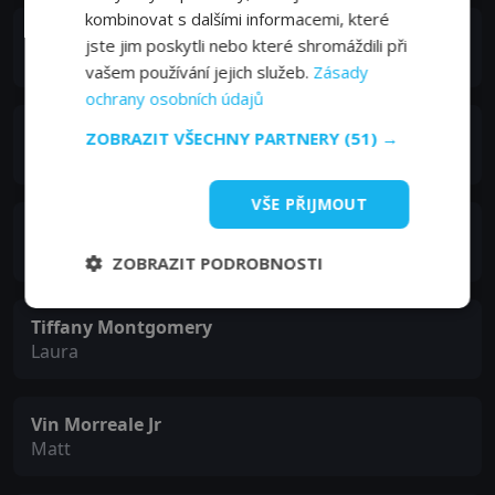
kombinovat s dalšími informacemi, které
Ana Aguilar
jste jim poskytli nebo které shromáždili při
Concert Fan (as Ana Quintana)
vašem používání jejich služeb.
Zásady
ochrany osobních údajů
Sonny Burnette
ZOBRAZIT VŠECHNY PARTNERY
(51) →
Booth Operator
VŠE PŘIJMOUT
Brad Leland
Mr. Harrison
ZOBRAZIT PODROBNOSTI
Tiffany Montgomery
Laura
Vin Morreale Jr
Matt