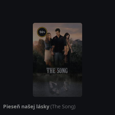
56
%
Pieseň našej lásky
(The Song)