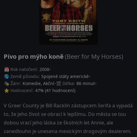
Pivo pro mýho koně
(Beer for My Horses)
📅 Rok natočení:
2008
🌎 Země původu:
Spojené státy americké
🎭 Žánr:
Komedie
,
Akční
🎬 Délka:
86 minut
⭐ Hodnocení:
47
% (
41
hodnocení)
V Greer County je Bill Racklin zástupcem šerifa a vypadá
to, že jeho život se obrací k lepšímu. Do města se tou
dobou vrací jeho láska ze školních let Annie, ale
zanedlouho je unesena mexickým drogovým dealerem.