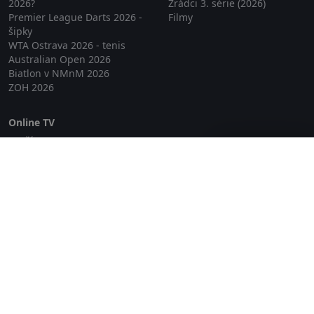
2026?
Zrádci 3. série (2026)
Premier League Darts 2026 -
Filmy
šipky
WTA Ostrava 2026 - tenis
Australian Open 2026
Biatlon v NMnM 2026
ZOH 2026
Online TV
Lepší.TV
Zavřít reklamu
SledovaniTV
Skylink Live TV
Telly
NejPřipojení TV
Poda
Sportovní přenosy
GDPR
Zásady cookies
Redakce
O projektu Zkouknout.cz
Obchodní podmínky
Etický kodex
Kontakt
Copyright © 2026 zkouknout.cz