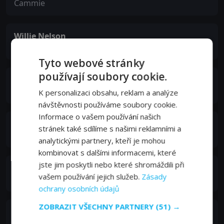
Cammie
Willie Nelson
Charlie
Tyto webové stránky
používají soubory cookie.
Chris Browning
Deputy Stippins
K personalizaci obsahu, reklam a analýze
návštěvnosti používáme soubory cookie.
Informace o vašem používání našich
Myk Watford
stránek také sdílíme s našimi reklamními a
Norvel
analytickými partnery, kteří je mohou
kombinovat s dalšími informacemi, které
jste jim poskytli nebo které shromáždili při
Carlos Sanz
vašem používání jejich služeb.
Zásady
Manuel Garza
ochrany osobních údajů
ZOBRAZIT VŠECHNY PARTNERY
(51) →
Chad Brummett
Johnny Franks / Agent Levon Spurlock