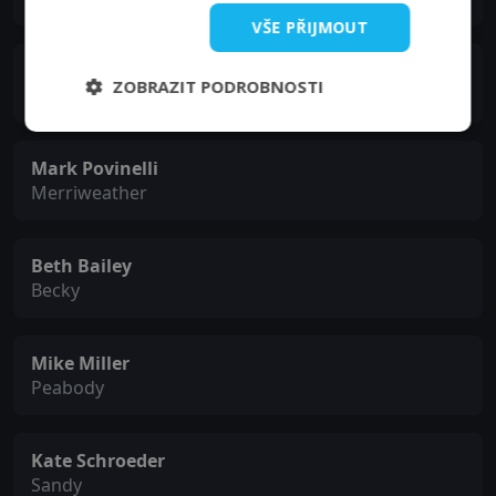
VŠE PŘIJMOUT
David Allan Coe
ZOBRAZIT PODROBNOSTI
Gypsy Gene
Mark Povinelli
Merriweather
Beth Bailey
Becky
Mike Miller
Peabody
Kate Schroeder
Sandy