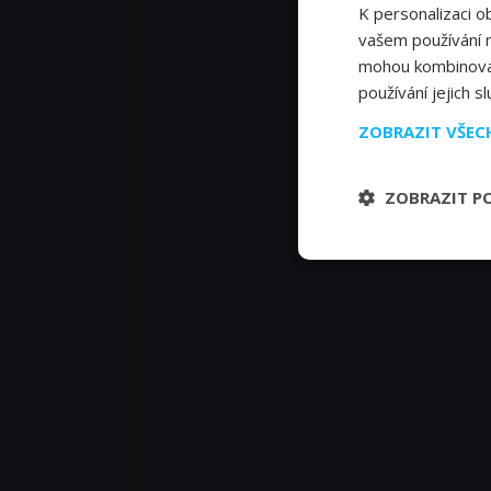
K personalizaci o
vašem používání na
mohou kombinovat 
používání jejich s
ZOBRAZIT VŠE
ZOBRAZIT P