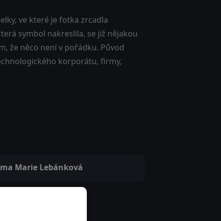
ky, ve které je fotka zrcadla
erá symbol nakreslila, se již nějakou
em, že něco není v pořádku. Původ
chnologického korporátu, firmy,
ma Marie Lebánková