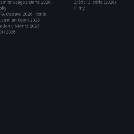
remier League Darts 2026 -
Zrádci 3. série (2026)
ipky
Filmy
TA Ostrava 2026 - tenis
ustralian Open 2026
iatlon v NMnM 2026
OH 2026