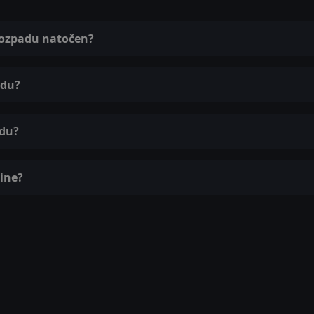
 rozpadu natočen?
adu?
adu?
line?