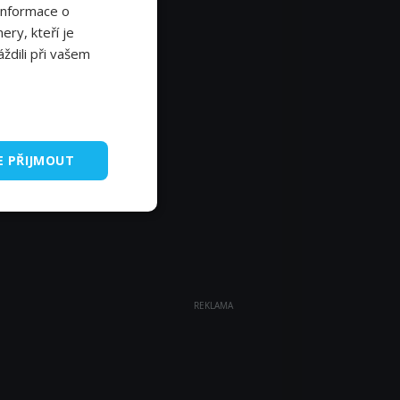
Informace o
ery, kteří je
ždili při vašem
E PŘIJMOUT
REKLAMA