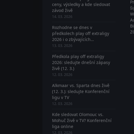
P
ceny, výsledky a kde sledovat
š
závod živě
W
14. 03. 2026
A
B
Rozhodne se dnes v
Z
předkolech play off extraligy
2026 i o zbývajících
postupujících? Sledujte živě
13. 03. 2026
Předkola play off extraligy
2026: sledujte dnešní zápasy
živě (12. 3.)
12. 03. 2026
Alkmaar vs. Sparta dnes živě
(12. 3.): sledujte Konferenční
ligu v TV
12. 03. 2026
Kde sledovat Olomouc vs.
Mohuč živě v TV? Konferenční
liga online
12. 03. 2026