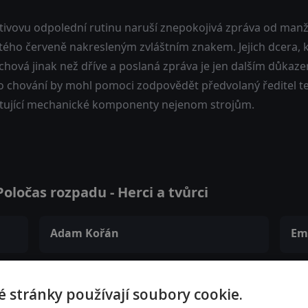
ivovu odpolední rutinu naruší znepokojivá zpráva od manžel
ého červeně nakresleným zvláštním znakem. Jejich dcera, kt
chová jinak než dříve a poslaná zpráva je jen dalším důkaz
o chování by mohl pomoci zodpovědět předvolaný ředitel te
tující mechanické komponenty nejenom strojům.
ločas rozpadu - Herci a tvůrci
Adam Kořán
Em
 stránky používají soubory cookie.