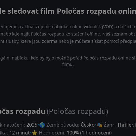
e sledovat film Poločas rozpadu onli
ledujeme a aktualizujeme nabídku online videoték (VOD) a dalších m
nebo kde najít Poločas rozpadu ke stažení offline. Náš seznam obs
lní služby, které jsou zdarma nebo je můžete získat pomocí předpl
gální nabídku, kde by bylo možné pořad Poločas rozpadu online s
filmu.
očas rozpadu
(Poločas rozpadu)
k natočení:
2025
🌎 Země původu:
Česko
🎭 Žánr:
Thriller
,
lka:
12 minut
⭐ Hodnocení:
100
% (
1
hodnocení)