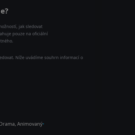
ne?
ožností, jak sledovat
ahuje pouze na oficiální
atného.
ledovat. Níže uvádíme souhrn informací o
Drama
,
Animovaný