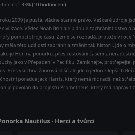
dnocení:
33
% (
10
hodnocení)
oku 2099 je pustá, vládne stanné právo. Veškeré zdroje jso
 civilizace. Vědec Noah Brin ale plánuje zachránit lidstvo a 
trofy pomocí stroje času. Země se rozpadá, protože v roce 1
y měla této události zabránit a změnit tak historii. Jde o 
 jako je Hon na ponorku, přes cestování časem z neradostn
ouchy jako v Přepadení v Pacifiku. Zamíchejte, protřepejte,
us. Přes všechna žánrová klišé ale jde o jedno z lepších Béč
nostní poradce Jack Harris, který nemá nic radši než střelbu
 on je povolán do projektu Prometheus, který má napravit z
norka Nautilus - Herci a tvůrci