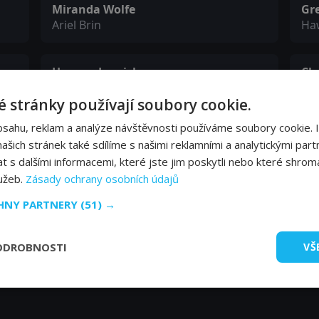
Miranda Wolfe
Gr
Ariel Brin
Haw
Hannes Jaenicke
Ch
Dr. Eric Levine
Cap
 stránky používají soubory cookie.
bsahu, reklam a analýze návštěvnosti používáme soubory cookie. 
Victor Eschbach
Mi
šich stránek také sdílíme s našimi reklamními a analytickými partn
Hammad Baslim
Ha
s dalšími informacemi, které jste jim poskytli nebo které shromá
lužeb.
Zásady ochrany osobních údajů
CHNY PARTNERY
(51) →
ODROBNOSTI
VŠ