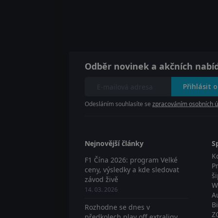
Odběr novinek a akčních nabí
Přihlásit 
Odesláním souhlasíte se
zpracováním osobních ú
Nejnovější články
S
K
F1 Čína 2026: program Velké
P
ceny, výsledky a kde sledovat
š
závod živě
W
14. 03. 2026
A
B
Rozhodne se dnes v
Z
předkolech play off extraligy