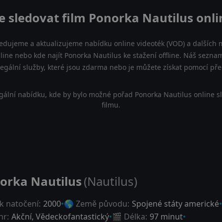
e sledovat film Ponorka Nautilus onli
ledujeme a aktualizujeme nabídku online videoték (VOD) a dalších m
line nebo kde najít Ponorka Nautilus ke stažení offline. Náš sezn
a legální služby, které jsou zdarma nebo je můžete získat pomocí př
gální nabídku, kde by bylo možné pořad Ponorka Nautilus online s
filmu.
orka Nautilus
(Nautilus)
k natočení:
2000
🌎 Země původu:
Spojené státy americké
nr:
Akční
,
Vědeckofantastický
🎬 Délka:
97 minut