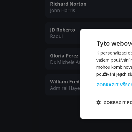
Richard Norton
John Harris
JD Roberto
Raoul
Tyto webové
K personalizaci o
Gloria Perez
vašem používání na
Dr. Michele Ang
mohou kombinovat 
používání jejich s
William Frederick Knight
ZOBRAZIT VŠE
Admiral Hayes
ZOBRAZIT P