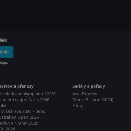
dek
odběr
dajů
.
portovní přenosy
Seriály a pořady
de sledovat olympiádu 2026?
Asia Express
remier League Darts 2026 -
Zrádci 3. série (2026)
ipky
Filmy
TA Ostrava 2026 - tenis
ustralian Open 2026
iatlon v NMnM 2026
OH 2026