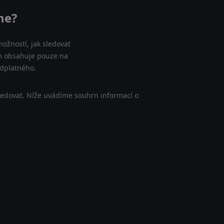
ne?
ožností, jak sledovat
am obsahuje pouze na
edplatného.
ledovat. Níže uvádíme souhrn informací o