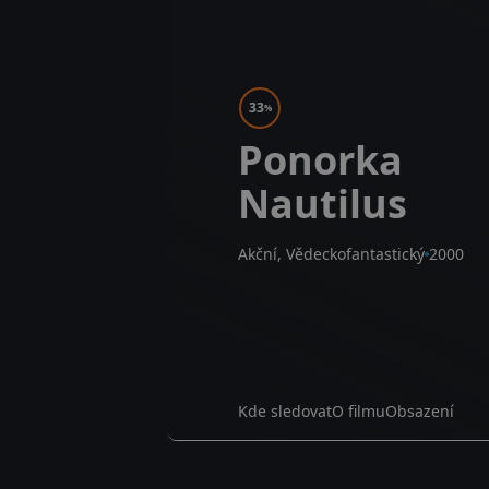
33
%
Ponorka
Nautilus
Akční, Vědeckofantastický
2000
Kde sledovat
O filmu
Obsazení