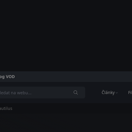
alog VOD
Články
F
utilus