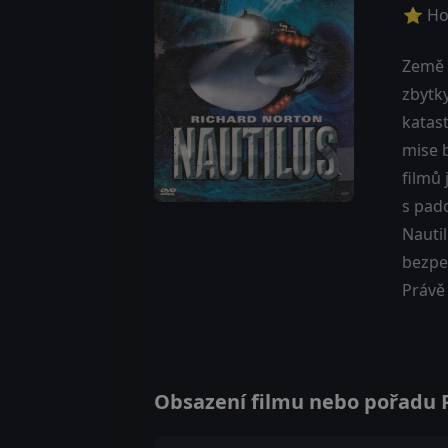
⭐ Ho
Země r
zbytky
katas
mise b
filmů
s pad
Nautil
bezpeč
Právě
Obsazení filmu nebo pořadu Po