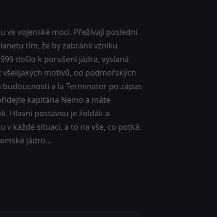
u ve vojenské moci. Přežívají poslední
planetu tím, že by zabránil vzniku
999 došlo k porušení jádra, vyslaná
mix všelijakých motivů, od podmořských
é budoucnosti a la Terminator po zápas
 přidejte kapitána Nemo a máte
ek. Hlavní postavou je žoldák a
 v každé situaci, a to na vše, co potká.
emské jádro...