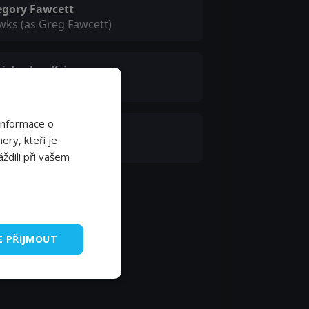
egory Fawcett
ks (as Greg Fawcett)
ristopher Kriesa
tain Noah Brin
Informace o
chael Phenicie
ery, kteří je
wk
ždili při vašem
E PŘIJMOUT