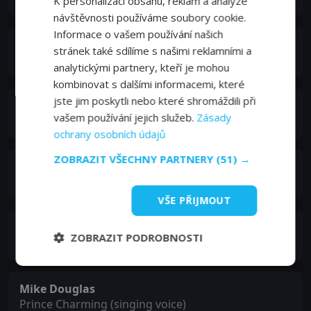
K personalizaci obsahu, reklam a analýze
návštěvnosti používáme soubory cookie.
Informace o vašem používání našich
Luis van Rooten
stránek také sdílíme s našimi reklamními a
King / Grand Duke (voice)
analytickými partnery, kteří je mohou
kombinovat s dalšími informacemi, které
jste jim poskytli nebo které shromáždili při
Don Barclay
vašem používání jejich služeb.
Zásady
Doorman (voice)
ochrany osobních údajů
ZOBRAZIT VŠECHNY PARTNERY
(51) →
Lucille Bliss
Anastasia (voice)
VŠE PŘIJMOUT
Jeffrey Stone
ZOBRAZIT PODROBNOSTI
(voice)
Mike Douglas
Prince Charming (singing voice)