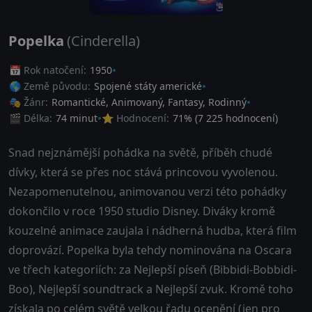
Popelka
(Cinderella)
📅 Rok natočení:
1950
🌎 Země původu:
Spojené státy americké
🎭 Žánr:
Romantické
,
Animovaný
,
Fantasy
,
Rodinný
🎬 Délka:
74 minut
⭐ Hodnocení:
71
% (
7 225
hodnocení)
Snad nejznámější pohádka na světě, příběh chudé
dívky, která se přes noc stává princovou vyvolenou.
Nezapomenutelnou, animovanou verzi této pohádky
dokončilo v roce 1950 studio Disney. Diváky kromě
kouzelné animace zaujala i nádherná hudba, která film
doprovází. Popelka byla tehdy nominována na Oscara
ve třech kategoriích: za Nejlepší píseň (Bibbidi-Bobbidi-
Boo), Nejlepší soundtrack a Nejlepší zvuk. Kromě toho
získala po celém světě velkou řadu ocenění (jen pro