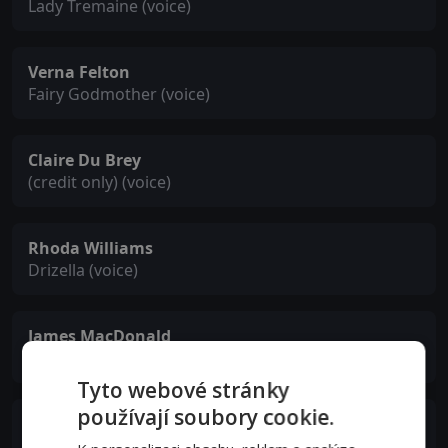
Lady Tremaine (voice)
Verna Felton
Fairy Godmother (voice)
Claire Du Brey
(credit only) (voice)
Rhoda Williams
Drizella (voice)
James MacDonald
Gus / Jaq (voice)
Tyto webové stránky
používají soubory cookie.
Helene Stanley
(credit only)