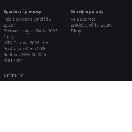
Sportovní přenosy
Seriály a pořady
Kde sledovat olympiádu
Asia Express
2026?
Zrádci 3. série (2026)
Premier League Darts 2026 -
Filmy
šipky
WTA Ostrava 2026 - tenis
Australian Open 2026
Biatlon v NMnM 2026
ZOH 2026
Online TV
Lepší.TV
Zavřít reklamu
SledovaniTV
Skylink Live TV
Telly
NejPřipojení TV
Poda
Sportovní přenosy