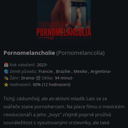
Pornomelancholie
(Pornomelancolía)
📅 Rok natočení:
2023
🌎 Země původu:
Francie
,
Brazílie
,
Mexiko
,
Argentina
🎭 Žánr:
Drama
🎬 Délka:
94 minut
⭐ Hodnocení:
60
% (
12
hodnocení)
Tichý, zádumčivý, ale atraktivní mladík Lalo se ze
svářeče stane pornohercem. Na place filmu o mexickém
revolucionáři a jeho „boys“ zřejmě poprvé prožívá
sounáležitost s vyoutovanými vrstevníky, ale také