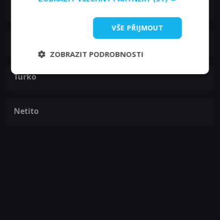
Juan Ro
VŠE PŘIJMOUT
Octavio
ZOBRAZIT PODROBNOSTI
Turko
Netito