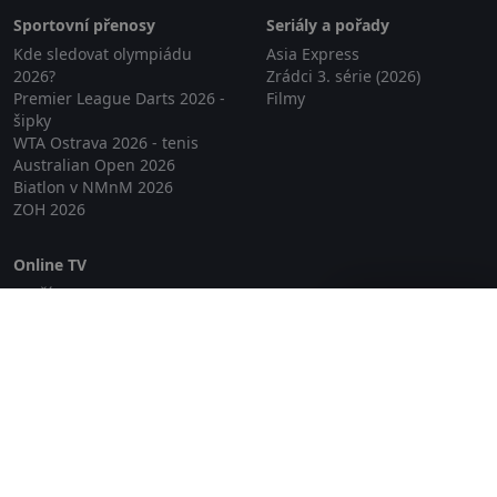
Sportovní přenosy
Seriály a pořady
Kde sledovat olympiádu
Asia Express
2026?
Zrádci 3. série (2026)
Premier League Darts 2026 -
Filmy
šipky
WTA Ostrava 2026 - tenis
Australian Open 2026
Biatlon v NMnM 2026
ZOH 2026
Online TV
Lepší.TV
Zavřít reklamu
SledovaniTV
Skylink Live TV
Telly
NejPřipojení TV
Poda
Sportovní přenosy