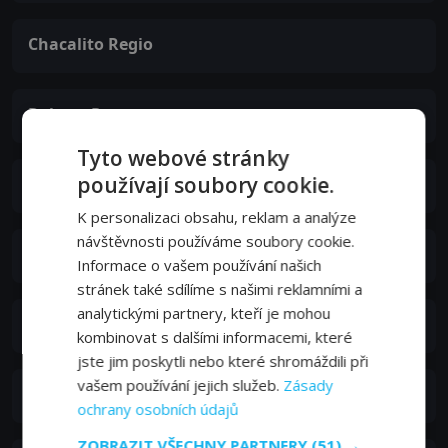
Chacalito Regio
Delmar Ponce
Tyto webové stránky
používají soubory cookie.
El Brayan
K personalizaci obsahu, reklam a analýze
návštěvnosti používáme soubory cookie.
Lothmar Muller
Informace o vašem používání našich
stránek také sdílíme s našimi reklamními a
analytickými partnery, kteří je mohou
Mauricio Alivias
kombinovat s dalšími informacemi, které
jste jim poskytli nebo které shromáždili při
vašem používání jejich služeb.
Zásady
Adrián Zuki
ochrany osobních údajů
ZOBRAZIT VŠECHNY PARTNERY
(51) →