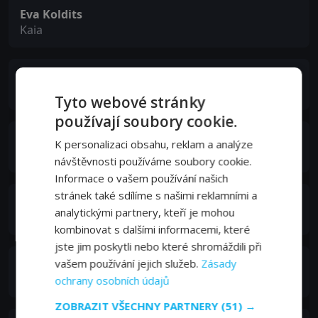
Eva Koldits
Kaia
Gert Raudsep
Rain
Tyto webové stránky
používají soubory cookie.
Inga Salurand
K personalizaci obsahu, reklam a analýze
Julia
návštěvnosti používáme soubory cookie.
Informace o vašem používání našich
stránek také sdílíme s našimi reklamními a
Jens Patrick Rebane
analytickými partnery, kteří je mohou
Kevin
kombinovat s dalšími informacemi, které
jste jim poskytli nebo které shromáždili při
Helena Merzin-Tamm
vašem používání jejich služeb.
Zásady
Ann
ochrany osobních údajů
ZOBRAZIT VŠECHNY PARTNERY
(51) →