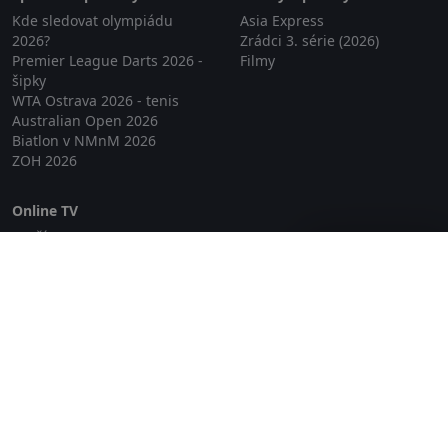
Kde sledovat olympiádu
Asia Express
2026?
Zrádci 3. série (2026)
Premier League Darts 2026 -
Filmy
šipky
WTA Ostrava 2026 - tenis
Australian Open 2026
Biatlon v NMnM 2026
ZOH 2026
Online TV
Lepší.TV
Zavřít reklamu
SledovaniTV
Skylink Live TV
Telly
NejPřipojení TV
Poda
Sportovní přenosy
GDPR
Zásady cookies
Redakce
O projektu Zkouknout.cz
Obchodní podmínky
Etický kodex
Kontakt