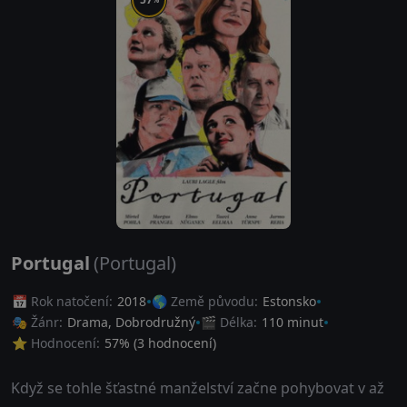
Portugal
(Portugal)
📅 Rok natočení:
2018
🌎 Země původu:
Estonsko
🎭 Žánr:
Drama
,
Dobrodružný
🎬 Délka:
110 minut
⭐ Hodnocení:
57
% (
3
hodnocení)
Když se tohle šťastné manželství začne pohybovat v až