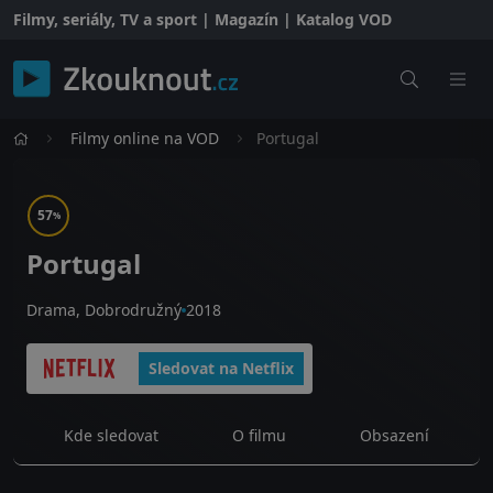
Filmy, seriály, TV a sport | Magazín | Katalog VOD
Filmy online na VOD
Portugal
57
%
Portugal
Drama, Dobrodružný
2018
Sledovat na Netflix
Kde sledovat
O filmu
Obsazení