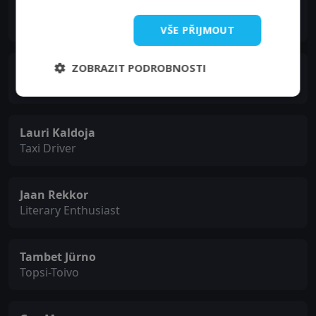
Jörgen Liik
Klemm
VŠE PŘIJMOUT
ZOBRAZIT PODROBNOSTI
Volli Käro
Father
Lauri Kaldoja
Taxi Driver
Jaan Rekkor
Literary Enthusiast
Tambet Jürno
Topsi-Toivo