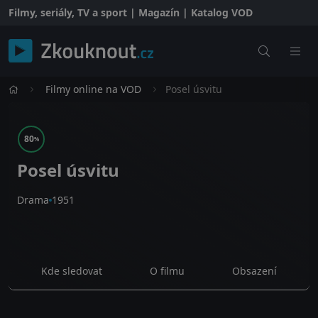
Filmy, seriály, TV a sport | Magazín | Katalog VOD
Filmy online na VOD
Posel úsvitu
80
%
Posel úsvitu
Drama
1951
Kde sledovat
O filmu
Obsazení