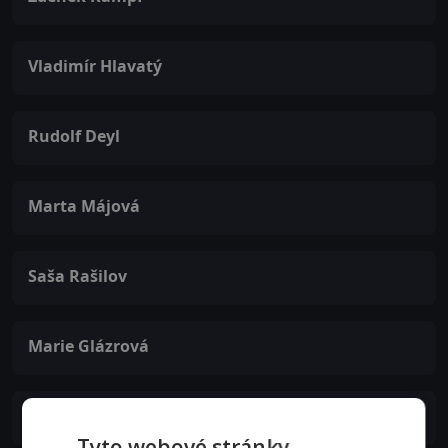
Vladimír Hlavatý
Rudolf Deyl
Marta Májová
Saša Rašilov
Marie Glázrová
Eduard Kohout
Tyto webové stránky