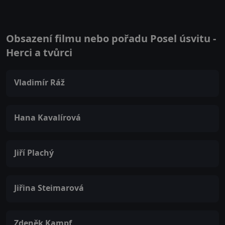
Obsazení filmu nebo pořadu Posel úsvitu -
Herci a tvůrci
Vladimír Ráž
Hana Kavalírová
Jiří Plachý
Jiřina Steimarová
Zdeněk Kampf