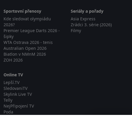
Sportovní přenosy
Seriály a pořady
Kde sledovat olympiádu
Asia Express
2026?
Zrádci 3. série (2026)
Premier League Darts 2026 -
Filmy
šipky
WTA Ostrava 2026 - tenis
Australian Open 2026
Biatlon v NMnM 2026
ZOH 2026
Online TV
Lepší.TV
SledovaniTV
Skylink Live TV
Telly
NejPřipojení TV
Poda
Sportovní přenosy
Zavřít reklamu