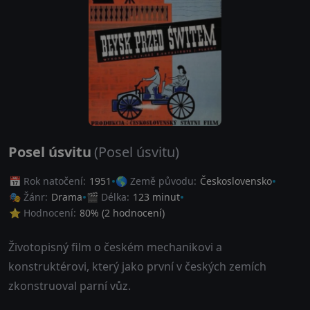
Posel úsvitu
(Posel úsvitu)
📅 Rok natočení:
1951
🌎 Země původu:
Československo
🎭 Žánr:
Drama
🎬 Délka:
123 minut
⭐ Hodnocení:
80
% (
2
hodnocení)
Životopisný film o českém mechanikovi a
konstruktérovi, který jako první v českých zemích
zkonstruoval parní vůz.