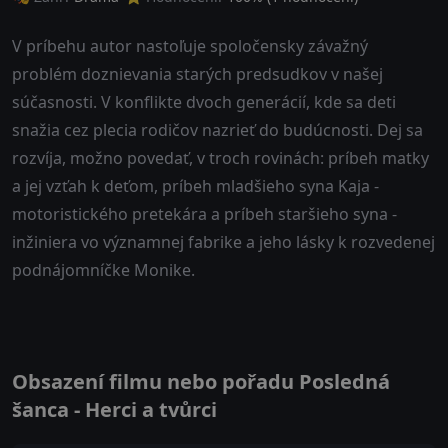
V príbehu autor nastoľuje spoločensky závažný
problém doznievania starých predsudkov v našej
súčasnosti. V konflikte dvoch generácií, kde sa deti
snažia cez plecia rodičov nazrieť do budúcnosti. Dej sa
rozvíja, možno povedať, v troch rovinách: príbeh matky
a jej vzťah k deťom, príbeh mladšieho syna Kaja -
motoristického pretekára a príbeh staršieho syna -
inžiniera vo významnej fabrike a jeho lásky k rozvedenej
podnájomníčke Monike.
Obsazení filmu nebo pořadu Posledná
šanca - Herci a tvůrci