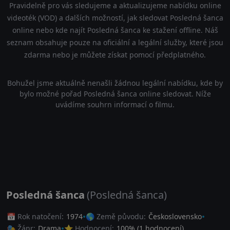
Pravidelně pro vás sledujeme a aktualizujeme nabídku online
videoték (VOD) a dalších možností, jak sledovat Posledná šanca
online nebo kde najít Posledná šanca ke stažení offline. Náš
seznam obsahuje pouze na oficiální a legální služby, které jsou
zdarma nebo je můžete získat pomocí předplatného.
Bohužel jsme aktuálně nenašli žádnou legální nabídku, kde by
bylo možné pořad Posledná šanca online sledovat. Níže
uvádíme souhrn informací o filmu.
Posledná šanca
(Posledná šanca)
📅 Rok natočení:
1974
🌎 Země původu:
Československo
🎭 Žánr:
Drama
⭐ Hodnocení:
100
% (
1
hodnocení)